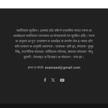
सर्वाधिकार सुरक्षित। इसमाद डॉट कॉम मे प्रकाशित सभटा रचना आ
आर्काइवक सर्वाधिकार रचनाकार आ संग्रहकर्त्ता लग सुरक्षित अछि। रचना
क अनुवाद आ पुन: प्रकाशन वा आर्काइव क उपयोग लेल इ-समाद डॉट
कॉम प्रबंधन क अनुमति आवश्यक। प्रबंधक- छवि झा, संपादक- कुमुद
सिंह, राजनीतिक संपादक- प्रीतिलता मल्लिक, समाचार संपादक- नीलू
कुमारी। वेवसाइट क डिजाइन आ संचालन - जया झा।
हमरा स संपर्क: esamaad@gmail.com