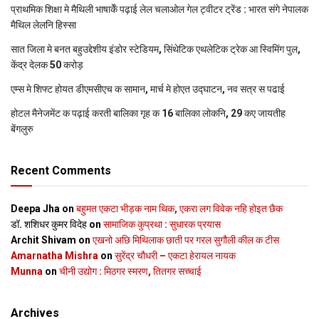
प्राथमिक शि‍क्षा मे मैथि‍ली भाषाकेँ पढ़ाई लेल चलाओल गेल ट्वीटर ट्रेंड : भारत संगे नेपालक
मैथिल लेलनि हिस्सा
सात जिला मे बनत बहुउद्देशीय इंडोर स्‍टेडि‍यम, सिंथेटिक एथलेटिक ट्रेक आ स्विमिंग पुल,
केंद्र देलक 50 करोड़
एम्स मे शिफ्ट होयत डीएमसीएच क सामान, मार्च मे होएत उद्घाटन, नव सत्र स पढाई
होटल मैनेजमेंट क पढ़ाई करती बालिका गृह क 16 बालिका लोकनि, 29 कए जायतीह
बेंगलुरु
Recent Comments
Deepa Jha
on
बहुमत एकटा भीड़क नाम थिक, एकरा लग विवेक नहि होइत छैक
डॉ. शशिधर कुमर विदेह
on
सामाजिक कुप्रथा : सुधारक प्रयास
Archit Shivam
on
एखनो अछि मिथिलाक छाती पर गरल सुगौली कील क टीस
Amarnatha Mishra
on
सुरेंद्र चौधरी – एकटा हेरायल नायक
Munna
on
चीनी उद्योग : मिठगर स्‍मरण, तितगर सच्‍चाई
Archives