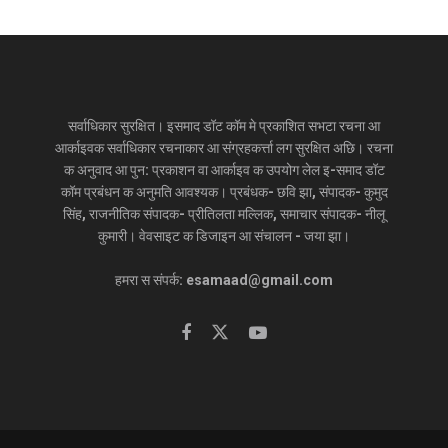
सर्वाधिकार सुरक्षित। इसमाद डॉट कॉम मे प्रकाशित सभटा रचना आ
आर्काइवक सर्वाधिकार रचनाकार आ संग्रहकर्त्ता लग सुरक्षित अछि। रचना
क अनुवाद आ पुन: प्रकाशन वा आर्काइव क उपयोग लेल इ-समाद डॉट
कॉम प्रबंधन क अनुमति आवश्यक। प्रबंधक- छवि झा, संपादक- कुमुद
सिंह, राजनीतिक संपादक- प्रीतिलता मल्लिक, समाचार संपादक- नीलू
कुमारी। वेवसाइट क डिजाइन आ संचालन - जया झा।
हमरा स संपर्क: esamaad@gmail.com