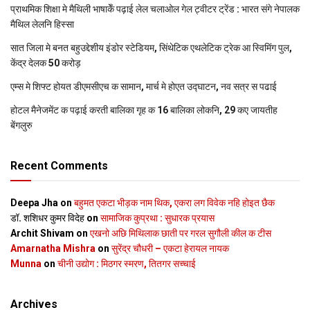
प्राथमिक शि‍क्षा मे मैथि‍ली भाषाकेँ पढ़ाई लेल चलाओल गेल ट्वीटर ट्रेंड : भारत संगे नेपालक
मैथिल लेलनि हिस्सा
सात जिला मे बनत बहुउद्देशीय इंडोर स्‍टेडि‍यम, सिंथेटिक एथलेटिक ट्रेक आ स्विमिंग पुल,
केंद्र देलक 50 करोड़
एम्स मे शिफ्ट होयत डीएमसीएच क सामान, मार्च मे होएत उद्घाटन, नव सत्र स पढाई
होटल मैनेजमेंट क पढ़ाई करती बालिका गृह क 16 बालिका लोकनि, 29 कए जायतीह
बेंगलुरु
Recent Comments
Deepa Jha
on
बहुमत एकटा भीड़क नाम थिक, एकरा लग विवेक नहि होइत छैक
डॉ. शशिधर कुमर विदेह
on
सामाजिक कुप्रथा : सुधारक प्रयास
Archit Shivam
on
एखनो अछि मिथिलाक छाती पर गरल सुगौली कील क टीस
Amarnatha Mishra
on
सुरेंद्र चौधरी – एकटा हेरायल नायक
Munna
on
चीनी उद्योग : मिठगर स्‍मरण, तितगर सच्‍चाई
Archives