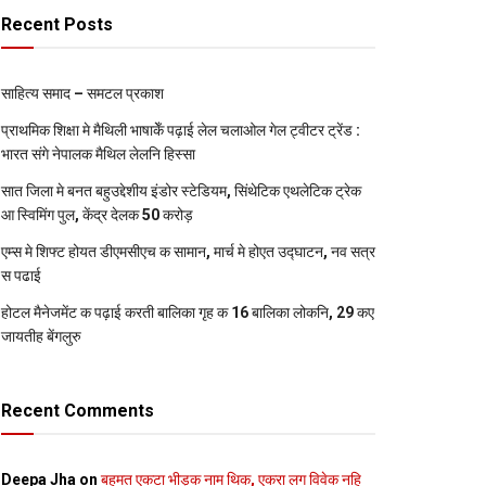
Recent Posts
साहित्य समाद – समटल प्रकाश
प्राथमिक शि‍क्षा मे मैथि‍ली भाषाकेँ पढ़ाई लेल चलाओल गेल ट्वीटर ट्रेंड :
भारत संगे नेपालक मैथिल लेलनि हिस्सा
सात जिला मे बनत बहुउद्देशीय इंडोर स्‍टेडि‍यम, सिंथेटिक एथलेटिक ट्रेक
आ स्विमिंग पुल, केंद्र देलक 50 करोड़
एम्स मे शिफ्ट होयत डीएमसीएच क सामान, मार्च मे होएत उद्घाटन, नव सत्र
स पढाई
होटल मैनेजमेंट क पढ़ाई करती बालिका गृह क 16 बालिका लोकनि, 29 कए
जायतीह बेंगलुरु
Recent Comments
Deepa Jha
on
बहुमत एकटा भीड़क नाम थिक, एकरा लग विवेक नहि