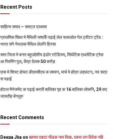
Recent Posts
साहित्य समाद – समटल प्रकाश
प्राथमिक शि‍क्षा मे मैथि‍ली भाषाकेँ पढ़ाई लेल चलाओल गेल ट्वीटर ट्रेंड :
भारत संगे नेपालक मैथिल लेलनि हिस्सा
सात जिला मे बनत बहुउद्देशीय इंडोर स्‍टेडि‍यम, सिंथेटिक एथलेटिक ट्रेक
आ स्विमिंग पुल, केंद्र देलक 50 करोड़
एम्स मे शिफ्ट होयत डीएमसीएच क सामान, मार्च मे होएत उद्घाटन, नव सत्र
स पढाई
होटल मैनेजमेंट क पढ़ाई करती बालिका गृह क 16 बालिका लोकनि, 29 कए
जायतीह बेंगलुरु
Recent Comments
Deepa Jha
on
बहुमत एकटा भीड़क नाम थिक, एकरा लग विवेक नहि