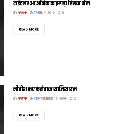
टाईटलर आ अनिक क झगड़ा हिंसक भेल
BY
संपादक
APRIL 4, 2010
0
DETAILS
READ MORE
नीतीश कए फंसेबाक साजिश छल
BY
संपादक
SEPTEMBER 10, 2009
2
DETAILS
READ MORE