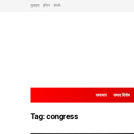
मुखपृष्ठ
ईपेपर
संपर्क
समाचार
समाद विशेष
Tag:
congress