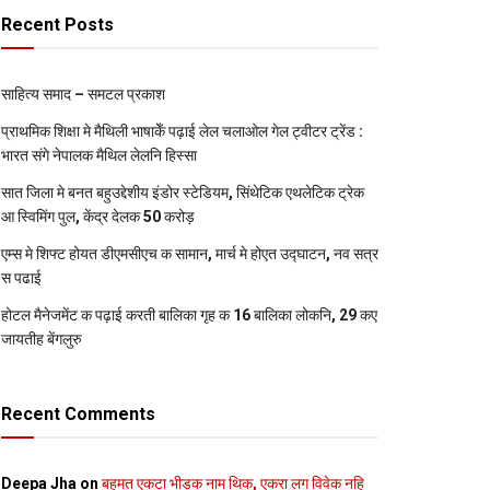
Recent Posts
साहित्य समाद – समटल प्रकाश
प्राथमिक शि‍क्षा मे मैथि‍ली भाषाकेँ पढ़ाई लेल चलाओल गेल ट्वीटर ट्रेंड :
भारत संगे नेपालक मैथिल लेलनि हिस्सा
सात जिला मे बनत बहुउद्देशीय इंडोर स्‍टेडि‍यम, सिंथेटिक एथलेटिक ट्रेक
आ स्विमिंग पुल, केंद्र देलक 50 करोड़
एम्स मे शिफ्ट होयत डीएमसीएच क सामान, मार्च मे होएत उद्घाटन, नव सत्र
स पढाई
होटल मैनेजमेंट क पढ़ाई करती बालिका गृह क 16 बालिका लोकनि, 29 कए
जायतीह बेंगलुरु
Recent Comments
Deepa Jha
on
बहुमत एकटा भीड़क नाम थिक, एकरा लग विवेक नहि