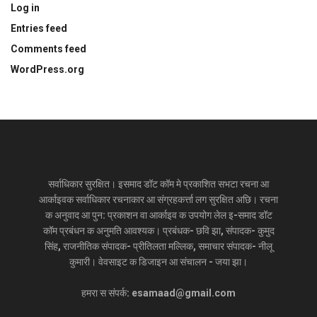
Log in
Entries feed
Comments feed
WordPress.org
सर्वाधिकार सुरक्षित। इसमाद डॉट कॉम मे प्रकाशित सभटा रचना आ
आर्काइवक सर्वाधिकार रचनाकार आ संग्रहकर्त्ता लग सुरक्षित अछि। रचना
क अनुवाद आ पुन: प्रकाशन वा आर्काइव क उपयोग लेल इ-समाद डॉट
कॉम प्रबंधन क अनुमति आवश्यक। प्रबंधक- छवि झा, संपादक- कुमुद
सिंह, राजनीतिक संपादक- प्रीतिलता मल्लिक, समाचार संपादक- नीलू
कुमारी। वेवसाइट क डिजाइन आ संचालन - जया झा।
हमरा स संपर्क: esamaad@gmail.com