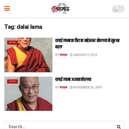
Tag:
dalai lama
दलाई लामा क दौरा क मद्देनजर बोधगया मे सुरक्षा
समाचार
बढ़ल
BY
संपादक
JANUARY 3, 2010
दलाई लामा अउताह बोधगया
समाचार
BY
संपादक
NOVEMBER 20, 2009