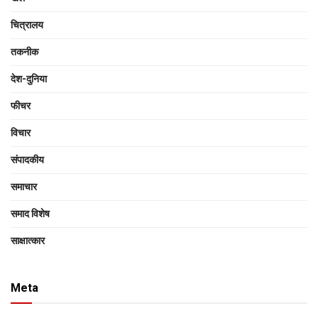
चित्रालय
तकनीक
देश-दुनिया
फीचर
विचार
संपादकीय
समाचार
समाद विशेष
साक्षात्‍कार
Meta