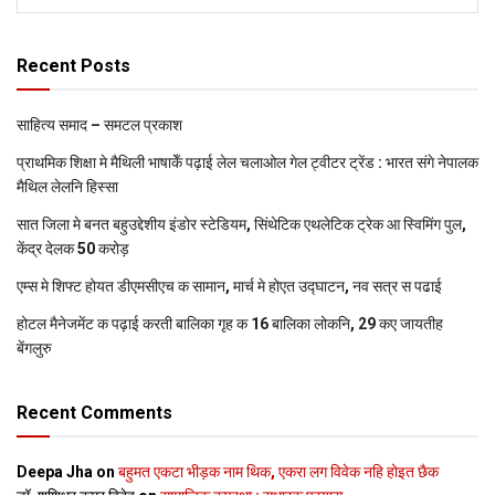
Recent Posts
साहित्य समाद – समटल प्रकाश
प्राथमिक शि‍क्षा मे मैथि‍ली भाषाकेँ पढ़ाई लेल चलाओल गेल ट्वीटर ट्रेंड : भारत संगे नेपालक
मैथिल लेलनि हिस्सा
सात जिला मे बनत बहुउद्देशीय इंडोर स्‍टेडि‍यम, सिंथेटिक एथलेटिक ट्रेक आ स्विमिंग पुल,
केंद्र देलक 50 करोड़
एम्स मे शिफ्ट होयत डीएमसीएच क सामान, मार्च मे होएत उद्घाटन, नव सत्र स पढाई
होटल मैनेजमेंट क पढ़ाई करती बालिका गृह क 16 बालिका लोकनि, 29 कए जायतीह
बेंगलुरु
Recent Comments
Deepa Jha
on
बहुमत एकटा भीड़क नाम थिक, एकरा लग विवेक नहि होइत छैक