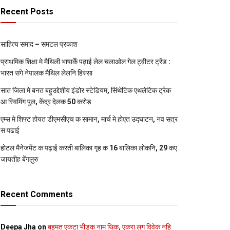
Recent Posts
साहित्य समाद – समटल प्रकाश
प्राथमिक शि‍क्षा मे मैथि‍ली भाषाकेँ पढ़ाई लेल चलाओल गेल ट्वीटर ट्रेंड :
भारत संगे नेपालक मैथिल लेलनि हिस्सा
सात जिला मे बनत बहुउद्देशीय इंडोर स्‍टेडि‍यम, सिंथेटिक एथलेटिक ट्रेक
आ स्विमिंग पुल, केंद्र देलक 50 करोड़
एम्स मे शिफ्ट होयत डीएमसीएच क सामान, मार्च मे होएत उद्घाटन, नव सत्र
स पढाई
होटल मैनेजमेंट क पढ़ाई करती बालिका गृह क 16 बालिका लोकनि, 29 कए
जायतीह बेंगलुरु
Recent Comments
Deepa Jha
on
बहुमत एकटा भीड़क नाम थिक, एकरा लग विवेक नहि