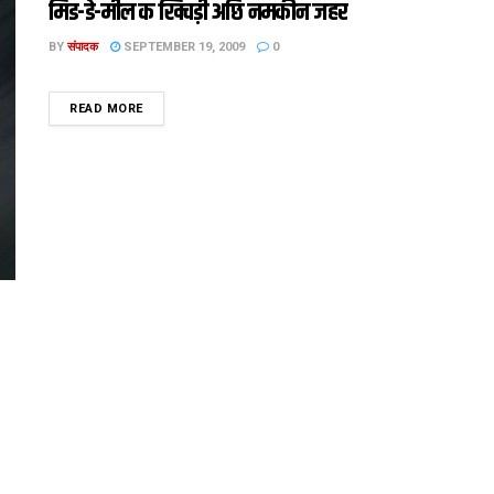
मिड-डे-मील क खिचड़ी अछि नमकीन जहर
BY
संपादक
SEPTEMBER 19, 2009
0
DETAILS
READ MORE