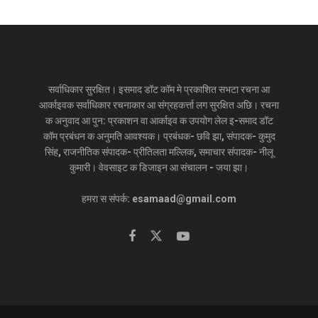
सर्वाधिकार सुरक्षित। इसमाद डॉट कॉम मे प्रकाशित सभटा रचना आ
आर्काइवक सर्वाधिकार रचनाकार आ संग्रहकर्त्ता लग सुरक्षित अछि। रचना
क अनुवाद आ पुन: प्रकाशन वा आर्काइव क उपयोग लेल इ-समाद डॉट
कॉम प्रबंधन क अनुमति आवश्यक। प्रबंधक- छवि झा, संपादक- कुमुद
सिंह, राजनीतिक संपादक- प्रीतिलता मल्लिक, समाचार संपादक- नीलू
कुमारी। वेवसाइट क डिजाइन आ संचालन - जया झा।
हमरा स संपर्क: esamaad@gmail.com