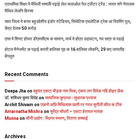
प्राथमिक शि‍क्षा मे मैथि‍ली भाषाकेँ पढ़ाई लेल चलाओल गेल ट्वीटर ट्रेंड : भारत संगे नेपालक
मैथिल लेलनि हिस्सा
सात जिला मे बनत बहुउद्देशीय इंडोर स्‍टेडि‍यम, सिंथेटिक एथलेटिक ट्रेक आ स्विमिंग पुल,
केंद्र देलक 50 करोड़
एम्स मे शिफ्ट होयत डीएमसीएच क सामान, मार्च मे होएत उद्घाटन, नव सत्र स पढाई
होटल मैनेजमेंट क पढ़ाई करती बालिका गृह क 16 बालिका लोकनि, 29 कए जायतीह
बेंगलुरु
Recent Comments
Deepa Jha
on
बहुमत एकटा भीड़क नाम थिक, एकरा लग विवेक नहि होइत छैक
डॉ. शशिधर कुमर विदेह
on
सामाजिक कुप्रथा : सुधारक प्रयास
Archit Shivam
on
एखनो अछि मिथिलाक छाती पर गरल सुगौली कील क टीस
Amarnatha Mishra
on
सुरेंद्र चौधरी – एकटा हेरायल नायक
Munna
on
चीनी उद्योग : मिठगर स्‍मरण, तितगर सच्‍चाई
Archives