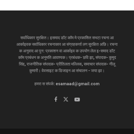
सर्वाधिकार सुरक्षित। इसमाद डॉट कॉम मे प्रकाशित सभटा रचना आ
आर्काइवक सर्वाधिकार रचनाकार आ संग्रहकर्त्ता लग सुरक्षित अछि। रचना
क अनुवाद आ पुन: प्रकाशन वा आर्काइव क उपयोग लेल इ-समाद डॉट
कॉम प्रबंधन क अनुमति आवश्यक। प्रबंधक- छवि झा, संपादक- कुमुद
सिंह, राजनीतिक संपादक- प्रीतिलता मल्लिक, समाचार संपादक- नीलू
कुमारी। वेवसाइट क डिजाइन आ संचालन - जया झा।
हमरा स संपर्क: esamaad@gmail.com