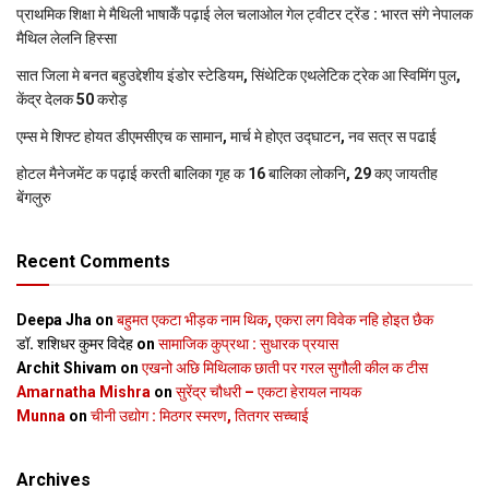
प्राथमिक शि‍क्षा मे मैथि‍ली भाषाकेँ पढ़ाई लेल चलाओल गेल ट्वीटर ट्रेंड : भारत संगे नेपालक
मैथिल लेलनि हिस्सा
सात जिला मे बनत बहुउद्देशीय इंडोर स्‍टेडि‍यम, सिंथेटिक एथलेटिक ट्रेक आ स्विमिंग पुल,
केंद्र देलक 50 करोड़
एम्स मे शिफ्ट होयत डीएमसीएच क सामान, मार्च मे होएत उद्घाटन, नव सत्र स पढाई
होटल मैनेजमेंट क पढ़ाई करती बालिका गृह क 16 बालिका लोकनि, 29 कए जायतीह
बेंगलुरु
Recent Comments
Deepa Jha
on
बहुमत एकटा भीड़क नाम थिक, एकरा लग विवेक नहि होइत छैक
डॉ. शशिधर कुमर विदेह
on
सामाजिक कुप्रथा : सुधारक प्रयास
Archit Shivam
on
एखनो अछि मिथिलाक छाती पर गरल सुगौली कील क टीस
Amarnatha Mishra
on
सुरेंद्र चौधरी – एकटा हेरायल नायक
Munna
on
चीनी उद्योग : मिठगर स्‍मरण, तितगर सच्‍चाई
Archives