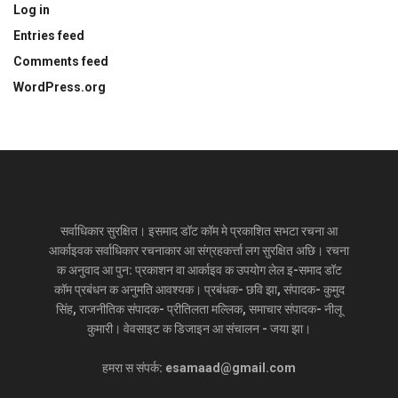
Log in
Entries feed
Comments feed
WordPress.org
सर्वाधिकार सुरक्षित। इसमाद डॉट कॉम मे प्रकाशित सभटा रचना आ
आर्काइवक सर्वाधिकार रचनाकार आ संग्रहकर्त्ता लग सुरक्षित अछि। रचना
क अनुवाद आ पुन: प्रकाशन वा आर्काइव क उपयोग लेल इ-समाद डॉट
कॉम प्रबंधन क अनुमति आवश्यक। प्रबंधक- छवि झा, संपादक- कुमुद
सिंह, राजनीतिक संपादक- प्रीतिलता मल्लिक, समाचार संपादक- नीलू
कुमारी। वेवसाइट क डिजाइन आ संचालन - जया झा।
हमरा स संपर्क: esamaad@gmail.com