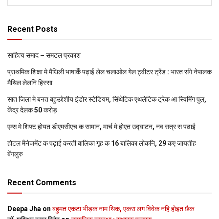
Recent Posts
साहित्य समाद – समटल प्रकाश
प्राथमिक शि‍क्षा मे मैथि‍ली भाषाकेँ पढ़ाई लेल चलाओल गेल ट्वीटर ट्रेंड : भारत संगे नेपालक
मैथिल लेलनि हिस्सा
सात जिला मे बनत बहुउद्देशीय इंडोर स्‍टेडि‍यम, सिंथेटिक एथलेटिक ट्रेक आ स्विमिंग पुल,
केंद्र देलक 50 करोड़
एम्स मे शिफ्ट होयत डीएमसीएच क सामान, मार्च मे होएत उद्घाटन, नव सत्र स पढाई
होटल मैनेजमेंट क पढ़ाई करती बालिका गृह क 16 बालिका लोकनि, 29 कए जायतीह
बेंगलुरु
Recent Comments
Deepa Jha
on
बहुमत एकटा भीड़क नाम थिक, एकरा लग विवेक नहि होइत छैक