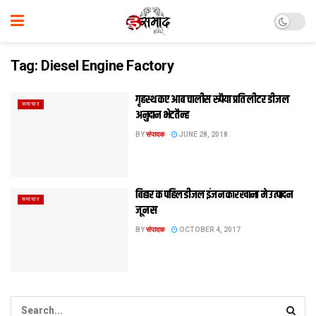
Tag:
Diesel Engine Factory
गृहस्थ कए आब चालीस रुपैया प्रति लीटर डीजल
समाचार
अनुदान भेटतैन्ह
BY
संपादक
JUNE 28, 2018
बिहार क पहिल डीजल इंजन कारखाना मे उत्‍पादन
समाचार
जून स
BY
संपादक
OCTOBER 4, 2017