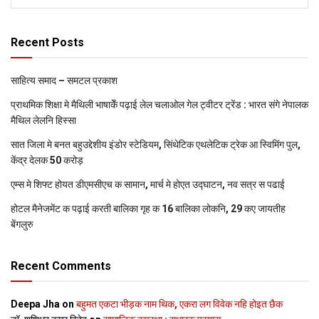
Recent Posts
साहित्य समाद – समटल प्रकाश
प्राथमिक शि‍क्षा मे मैथि‍ली भाषाकेँ पढ़ाई लेल चलाओल गेल ट्वीटर ट्रेंड : भारत संगे नेपालक
मैथिल लेलनि हिस्सा
सात जिला मे बनत बहुउद्देशीय इंडोर स्‍टेडि‍यम, सिंथेटिक एथलेटिक ट्रेक आ स्विमिंग पुल,
केंद्र देलक 50 करोड़
एम्स मे शिफ्ट होयत डीएमसीएच क सामान, मार्च मे होएत उद्घाटन, नव सत्र स पढाई
होटल मैनेजमेंट क पढ़ाई करती बालिका गृह क 16 बालिका लोकनि, 29 कए जायतीह
बेंगलुरु
Recent Comments
Deepa Jha
on
बहुमत एकटा भीड़क नाम थिक, एकरा लग विवेक नहि होइत छैक