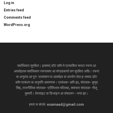
Log in
Entries feed
Comments feed
WordPress.org
सर्वाधिकार सुरक्षित। इसमाद डॉट कॉम मे प्रकाशित सभटा रचना आ
आर्काइवक सर्वाधिकार रचनाकार आ संग्रहकर्त्ता लग सुरक्षित अछि। रचना
क अनुवाद आ पुन: प्रकाशन वा आर्काइव क उपयोग लेल इ-समाद डॉट
कॉम प्रबंधन क अनुमति आवश्यक। प्रबंधक- छवि झा, संपादक- कुमुद
सिंह, राजनीतिक संपादक- प्रीतिलता मल्लिक, समाचार संपादक- नीलू
कुमारी। वेवसाइट क डिजाइन आ संचालन - जया झा।
हमरा स संपर्क: esamaad@gmail.com