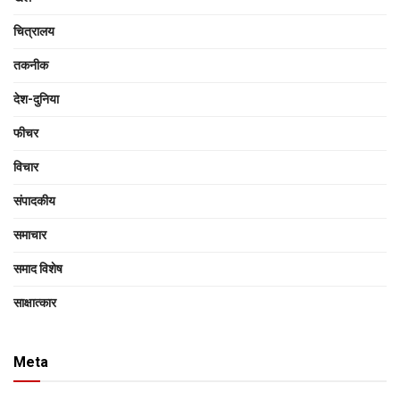
चित्रालय
तकनीक
देश-दुनिया
फीचर
विचार
संपादकीय
समाचार
समाद विशेष
साक्षात्‍कार
Meta