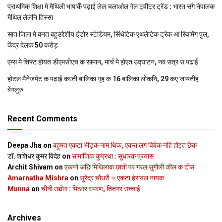
प्राथमिक शि‍क्षा मे मैथि‍ली भाषाकेँ पढ़ाई लेल चलाओल गेल ट्वीटर ट्रेंड : भारत संगे नेपालक
मैथिल लेलनि हिस्सा
सात जिला मे बनत बहुउद्देशीय इंडोर स्‍टेडि‍यम, सिंथेटिक एथलेटिक ट्रेक आ स्विमिंग पुल,
केंद्र देलक 50 करोड़
एम्स मे शिफ्ट होयत डीएमसीएच क सामान, मार्च मे होएत उद्घाटन, नव सत्र स पढाई
होटल मैनेजमेंट क पढ़ाई करती बालिका गृह क 16 बालिका लोकनि, 29 कए जायतीह
बेंगलुरु
Recent Comments
Deepa Jha
on
बहुमत एकटा भीड़क नाम थिक, एकरा लग विवेक नहि होइत छैक
डॉ. शशिधर कुमर विदेह
on
सामाजिक कुप्रथा : सुधारक प्रयास
Archit Shivam
on
एखनो अछि मिथिलाक छाती पर गरल सुगौली कील क टीस
Amarnatha Mishra
on
सुरेंद्र चौधरी – एकटा हेरायल नायक
Munna
on
चीनी उद्योग : मिठगर स्‍मरण, तितगर सच्‍चाई
Archives