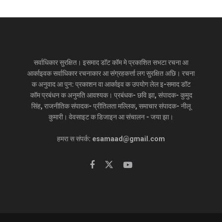
सर्वाधिकार सुरक्षित। इसमाद डॉट कॉम मे प्रकाशित सभटा रचना आ
आर्काइवक सर्वाधिकार रचनाकार आ संग्रहकर्त्ता लग सुरक्षित अछि। रचना
क अनुवाद आ पुन: प्रकाशन वा आर्काइव क उपयोग लेल इ-समाद डॉट
कॉम प्रबंधन क अनुमति आवश्यक। प्रबंधक- छवि झा, संपादक- कुमुद
सिंह, राजनीतिक संपादक- प्रीतिलता मल्लिक, समाचार संपादक- नीलू
कुमारी। वेवसाइट क डिजाइन आ संचालन - जया झा।
हमरा स संपर्क: esamaad@gmail.com