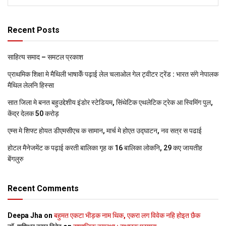
Recent Posts
साहित्य समाद – समटल प्रकाश
प्राथमिक शि‍क्षा मे मैथि‍ली भाषाकेँ पढ़ाई लेल चलाओल गेल ट्वीटर ट्रेंड : भारत संगे नेपालक
मैथिल लेलनि हिस्सा
सात जिला मे बनत बहुउद्देशीय इंडोर स्‍टेडि‍यम, सिंथेटिक एथलेटिक ट्रेक आ स्विमिंग पुल,
केंद्र देलक 50 करोड़
एम्स मे शिफ्ट होयत डीएमसीएच क सामान, मार्च मे होएत उद्घाटन, नव सत्र स पढाई
होटल मैनेजमेंट क पढ़ाई करती बालिका गृह क 16 बालिका लोकनि, 29 कए जायतीह
बेंगलुरु
Recent Comments
Deepa Jha
on
बहुमत एकटा भीड़क नाम थिक, एकरा लग विवेक नहि होइत छैक