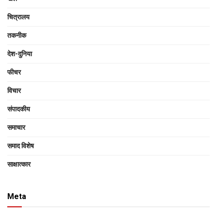
चित्रालय
तकनीक
देश-दुनिया
फीचर
विचार
संपादकीय
समाचार
समाद विशेष
साक्षात्‍कार
Meta