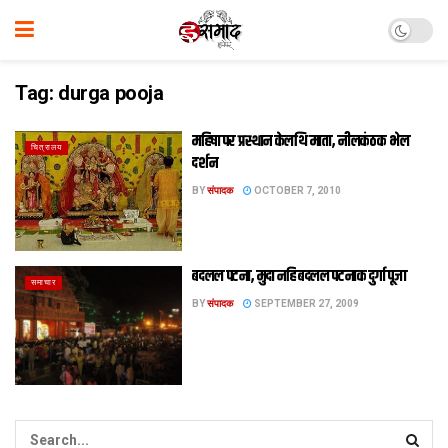
Tag:
durga pooja
महिषा पर प्रस्थान केलथि‍ माता, नीलकंठक भेल
चित्रालय
दर्शन
BY
संपादक
OCTOBER 7, 2010
बदलल पटना, मुदा नहि बदलल पटनाक दुर्गा पूजा
समाचार
BY
संपादक
SEPTEMBER 27, 2009