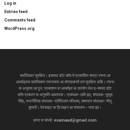
Log in
Entries feed
Comments feed
WordPress.org
सर्वाधिकार सुरक्षित। इसमाद डॉट कॉम मे प्रकाशित सभटा रचना आ
आर्काइवक सर्वाधिकार रचनाकार आ संग्रहकर्त्ता लग सुरक्षित अछि। रचना
क अनुवाद आ पुन: प्रकाशन वा आर्काइव क उपयोग लेल इ-समाद डॉट
कॉम प्रबंधन क अनुमति आवश्यक। प्रबंधक- छवि झा, संपादक- कुमुद
सिंह, राजनीतिक संपादक- प्रीतिलता मल्लिक, समाचार संपादक- नीलू
कुमारी। वेवसाइट क डिजाइन आ संचालन - जया झा।
हमरा स संपर्क: esamaad@gmail.com