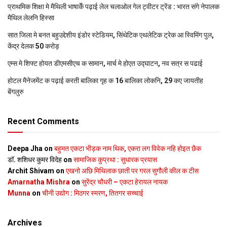
प्राथमिक शि‍क्षा मे मैथि‍ली भाषाकेँ पढ़ाई लेल चलाओल गेल ट्वीटर ट्रेंड : भारत संगे नेपालक
मैथिल लेलनि हिस्सा
सात जिला मे बनत बहुउद्देशीय इंडोर स्‍टेडि‍यम, सिंथेटिक एथलेटिक ट्रेक आ स्विमिंग पुल,
केंद्र देलक 50 करोड़
एम्स मे शिफ्ट होयत डीएमसीएच क सामान, मार्च मे होएत उद्घाटन, नव सत्र स पढाई
होटल मैनेजमेंट क पढ़ाई करती बालिका गृह क 16 बालिका लोकनि, 29 कए जायतीह
बेंगलुरु
Recent Comments
Deepa Jha
on
बहुमत एकटा भीड़क नाम थिक, एकरा लग विवेक नहि होइत छैक
डॉ. शशिधर कुमर विदेह
on
सामाजिक कुप्रथा : सुधारक प्रयास
Archit Shivam
on
एखनो अछि मिथिलाक छाती पर गरल सुगौली कील क टीस
Amarnatha Mishra
on
सुरेंद्र चौधरी – एकटा हेरायल नायक
Munna
on
चीनी उद्योग : मिठगर स्‍मरण, तितगर सच्‍चाई
Archives