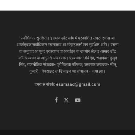
सर्वाधिकार सुरक्षित। इसमाद डॉट कॉम मे प्रकाशित सभटा रचना आ
आर्काइवक सर्वाधिकार रचनाकार आ संग्रहकर्त्ता लग सुरक्षित अछि। रचना
क अनुवाद आ पुन: प्रकाशन वा आर्काइव क उपयोग लेल इ-समाद डॉट
कॉम प्रबंधन क अनुमति आवश्यक। प्रबंधक- छवि झा, संपादक- कुमुद
सिंह, राजनीतिक संपादक- प्रीतिलता मल्लिक, समाचार संपादक- नीलू
कुमारी। वेवसाइट क डिजाइन आ संचालन - जया झा।
हमरा स संपर्क: esamaad@gmail.com