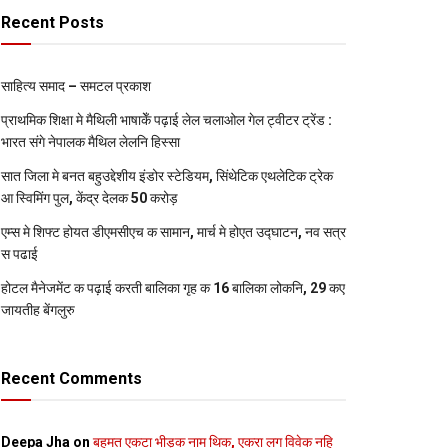
Recent Posts
साहित्य समाद – समटल प्रकाश
प्राथमिक शि‍क्षा मे मैथि‍ली भाषाकेँ पढ़ाई लेल चलाओल गेल ट्वीटर ट्रेंड :
भारत संगे नेपालक मैथिल लेलनि हिस्सा
सात जिला मे बनत बहुउद्देशीय इंडोर स्‍टेडि‍यम, सिंथेटिक एथलेटिक ट्रेक
आ स्विमिंग पुल, केंद्र देलक 50 करोड़
एम्स मे शिफ्ट होयत डीएमसीएच क सामान, मार्च मे होएत उद्घाटन, नव सत्र
स पढाई
होटल मैनेजमेंट क पढ़ाई करती बालिका गृह क 16 बालिका लोकनि, 29 कए
जायतीह बेंगलुरु
Recent Comments
Deepa Jha
on
बहुमत एकटा भीड़क नाम थिक, एकरा लग विवेक नहि