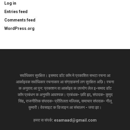
Log in
Entries feed
Comments feed
WordPress.org
सर्वाधिकार सुरक्षित। इसमाद डॉट कॉम मे प्रकाशित सभटा रचना आ
आर्काइवक सर्वाधिकार रचनाकार आ संग्रहकर्त्ता लग सुरक्षित अछि। रचना
क अनुवाद आ पुन: प्रकाशन वा आर्काइव क उपयोग लेल इ-समाद डॉट
कॉम प्रबंधन क अनुमति आवश्यक। प्रबंधक- छवि झा, संपादक- कुमुद
सिंह, राजनीतिक संपादक- प्रीतिलता मल्लिक, समाचार संपादक- नीलू
कुमारी। वेवसाइट क डिजाइन आ संचालन - जया झा।
हमरा स संपर्क: esamaad@gmail.com