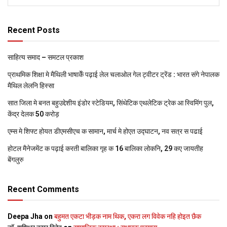
Recent Posts
साहित्य समाद – समटल प्रकाश
प्राथमिक शि‍क्षा मे मैथि‍ली भाषाकेँ पढ़ाई लेल चलाओल गेल ट्वीटर ट्रेंड : भारत संगे नेपालक
मैथिल लेलनि हिस्सा
सात जिला मे बनत बहुउद्देशीय इंडोर स्‍टेडि‍यम, सिंथेटिक एथलेटिक ट्रेक आ स्विमिंग पुल,
केंद्र देलक 50 करोड़
एम्स मे शिफ्ट होयत डीएमसीएच क सामान, मार्च मे होएत उद्घाटन, नव सत्र स पढाई
होटल मैनेजमेंट क पढ़ाई करती बालिका गृह क 16 बालिका लोकनि, 29 कए जायतीह
बेंगलुरु
Recent Comments
Deepa Jha
on
बहुमत एकटा भीड़क नाम थिक, एकरा लग विवेक नहि होइत छैक