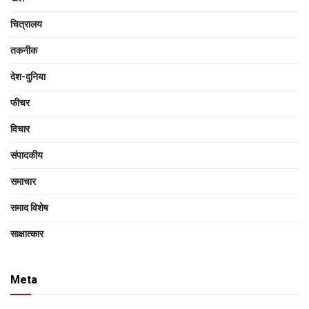
चित्रालय
तकनीक
देश-दुनिया
फीचर
विचार
संपादकीय
समाचार
समाद विशेष
साक्षात्‍कार
Meta