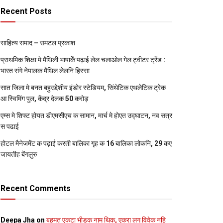
Recent Posts
साहित्य समाद – समटल प्रकाश
प्राथमिक शि‍क्षा मे मैथि‍ली भाषाकेँ पढ़ाई लेल चलाओल गेल ट्वीटर ट्रेंड :
भारत संगे नेपालक मैथिल लेलनि हिस्सा
सात जिला मे बनत बहुउद्देशीय इंडोर स्‍टेडि‍यम, सिंथेटिक एथलेटिक ट्रेक
आ स्विमिंग पुल, केंद्र देलक 50 करोड़
एम्स मे शिफ्ट होयत डीएमसीएच क सामान, मार्च मे होएत उद्घाटन, नव सत्र
स पढाई
होटल मैनेजमेंट क पढ़ाई करती बालिका गृह क 16 बालिका लोकनि, 29 कए
जायतीह बेंगलुरु
Recent Comments
Deepa Jha
on
बहुमत एकटा भीड़क नाम थिक, एकरा लग विवेक नहि