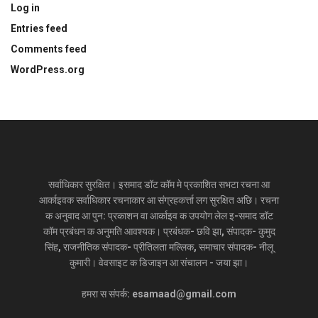
Log in
Entries feed
Comments feed
WordPress.org
सर्वाधिकार सुरक्षित। इसमाद डॉट कॉम मे प्रकाशित सभटा रचना आ
आर्काइवक सर्वाधिकार रचनाकार आ संग्रहकर्त्ता लग सुरक्षित अछि। रचना
क अनुवाद आ पुन: प्रकाशन वा आर्काइव क उपयोग लेल इ-समाद डॉट
कॉम प्रबंधन क अनुमति आवश्यक। प्रबंधक- छवि झा, संपादक- कुमुद
सिंह, राजनीतिक संपादक- प्रीतिलता मल्लिक, समाचार संपादक- नीलू
कुमारी। वेवसाइट क डिजाइन आ संचालन - जया झा।
हमरा स संपर्क: esamaad@gmail.com