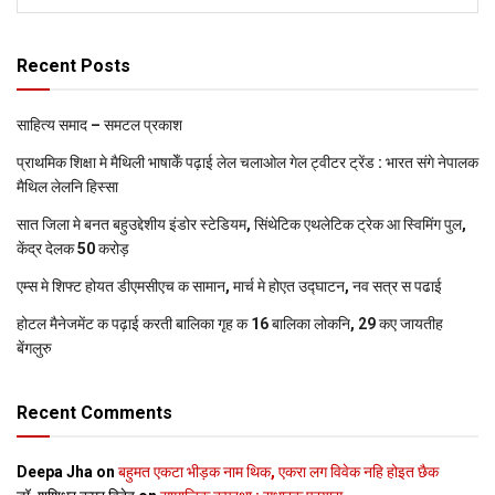
Recent Posts
साहित्य समाद – समटल प्रकाश
प्राथमिक शि‍क्षा मे मैथि‍ली भाषाकेँ पढ़ाई लेल चलाओल गेल ट्वीटर ट्रेंड : भारत संगे नेपालक
मैथिल लेलनि हिस्सा
सात जिला मे बनत बहुउद्देशीय इंडोर स्‍टेडि‍यम, सिंथेटिक एथलेटिक ट्रेक आ स्विमिंग पुल,
केंद्र देलक 50 करोड़
एम्स मे शिफ्ट होयत डीएमसीएच क सामान, मार्च मे होएत उद्घाटन, नव सत्र स पढाई
होटल मैनेजमेंट क पढ़ाई करती बालिका गृह क 16 बालिका लोकनि, 29 कए जायतीह
बेंगलुरु
Recent Comments
Deepa Jha
on
बहुमत एकटा भीड़क नाम थिक, एकरा लग विवेक नहि होइत छैक