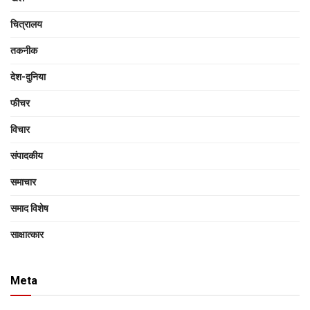
चित्रालय
तकनीक
देश-दुनिया
फीचर
विचार
संपादकीय
समाचार
समाद विशेष
साक्षात्‍कार
Meta