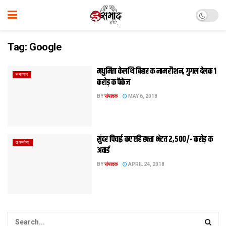
Tag:
Google
मधुमिता केलथि बिहार क नाम रौशन, गुगल देलक 1
समाचार
करोड़ क पैकेज
BY
संपादक
MAY 6, 2018
सुंदर पिचाई कए एहि हफ्ता भेटत 2,500/- करोड़ क
तकनीक
अवार्ड
BY
संपादक
APRIL 24, 2018