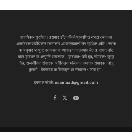
सर्वाधिकार सुरक्षित। इसमाद डॉट कॉम मे प्रकाशित सभटा रचना आ
आर्काइवक सर्वाधिकार रचनाकार आ संग्रहकर्त्ता लग सुरक्षित अछि। रचना
क अनुवाद आ पुन: प्रकाशन वा आर्काइव क उपयोग लेल इ-समाद डॉट
कॉम प्रबंधन क अनुमति आवश्यक। प्रबंधक- छवि झा, संपादक- कुमुद
सिंह, राजनीतिक संपादक- प्रीतिलता मल्लिक, समाचार संपादक- नीलू
कुमारी। वेवसाइट क डिजाइन आ संचालन - जया झा।
हमरा स संपर्क: esamaad@gmail.com