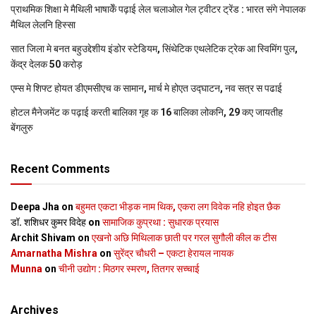
प्राथमिक शि‍क्षा मे मैथि‍ली भाषाकेँ पढ़ाई लेल चलाओल गेल ट्वीटर ट्रेंड : भारत संगे नेपालक
मैथिल लेलनि हिस्सा
सात जिला मे बनत बहुउद्देशीय इंडोर स्‍टेडि‍यम, सिंथेटिक एथलेटिक ट्रेक आ स्विमिंग पुल,
केंद्र देलक 50 करोड़
एम्स मे शिफ्ट होयत डीएमसीएच क सामान, मार्च मे होएत उद्घाटन, नव सत्र स पढाई
होटल मैनेजमेंट क पढ़ाई करती बालिका गृह क 16 बालिका लोकनि, 29 कए जायतीह
बेंगलुरु
Recent Comments
Deepa Jha
on
बहुमत एकटा भीड़क नाम थिक, एकरा लग विवेक नहि होइत छैक
डॉ. शशिधर कुमर विदेह
on
सामाजिक कुप्रथा : सुधारक प्रयास
Archit Shivam
on
एखनो अछि मिथिलाक छाती पर गरल सुगौली कील क टीस
Amarnatha Mishra
on
सुरेंद्र चौधरी – एकटा हेरायल नायक
Munna
on
चीनी उद्योग : मिठगर स्‍मरण, तितगर सच्‍चाई
Archives