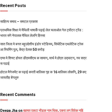
Recent Posts
साहित्य समाद – समटल प्रकाश
प्राथमिक शि‍क्षा मे मैथि‍ली भाषाकेँ पढ़ाई लेल चलाओल गेल ट्वीटर ट्रेंड :
भारत संगे नेपालक मैथिल लेलनि हिस्सा
सात जिला मे बनत बहुउद्देशीय इंडोर स्‍टेडि‍यम, सिंथेटिक एथलेटिक ट्रेक
आ स्विमिंग पुल, केंद्र देलक 50 करोड़
एम्स मे शिफ्ट होयत डीएमसीएच क सामान, मार्च मे होएत उद्घाटन, नव सत्र
स पढाई
होटल मैनेजमेंट क पढ़ाई करती बालिका गृह क 16 बालिका लोकनि, 29 कए
जायतीह बेंगलुरु
Recent Comments
Deepa Jha
on
बहुमत एकटा भीड़क नाम थिक, एकरा लग विवेक नहि