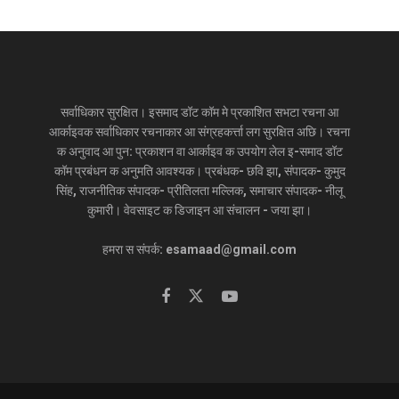
सर्वाधिकार सुरक्षित। इसमाद डॉट कॉम मे प्रकाशित सभटा रचना आ
आर्काइवक सर्वाधिकार रचनाकार आ संग्रहकर्त्ता लग सुरक्षित अछि। रचना
क अनुवाद आ पुन: प्रकाशन वा आर्काइव क उपयोग लेल इ-समाद डॉट
कॉम प्रबंधन क अनुमति आवश्यक। प्रबंधक- छवि झा, संपादक- कुमुद
सिंह, राजनीतिक संपादक- प्रीतिलता मल्लिक, समाचार संपादक- नीलू
कुमारी। वेवसाइट क डिजाइन आ संचालन - जया झा।
हमरा स संपर्क: esamaad@gmail.com