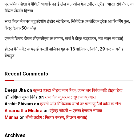
प्राथमिक शि‍क्षा मे मैथि‍ली भाषाकेँ पढ़ाई लेल चलाओल गेल ट्वीटर ट्रेंड : भारत संगे नेपालक
मैथिल लेलनि हिस्सा
सात जिला मे बनत बहुउद्देशीय इंडोर स्‍टेडि‍यम, सिंथेटिक एथलेटिक ट्रेक आ स्विमिंग पुल,
केंद्र देलक 50 करोड़
एम्स मे शिफ्ट होयत डीएमसीएच क सामान, मार्च मे होएत उद्घाटन, नव सत्र स पढाई
होटल मैनेजमेंट क पढ़ाई करती बालिका गृह क 16 बालिका लोकनि, 29 कए जायतीह
बेंगलुरु
Recent Comments
Deepa Jha
on
बहुमत एकटा भीड़क नाम थिक, एकरा लग विवेक नहि होइत छैक
डॉ. शशिधर कुमर विदेह
on
सामाजिक कुप्रथा : सुधारक प्रयास
Archit Shivam
on
एखनो अछि मिथिलाक छाती पर गरल सुगौली कील क टीस
Amarnatha Mishra
on
सुरेंद्र चौधरी – एकटा हेरायल नायक
Munna
on
चीनी उद्योग : मिठगर स्‍मरण, तितगर सच्‍चाई
Archives