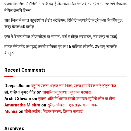
प्राथमिक शि‍क्षा मे मैथि‍ली भाषाकेँ पढ़ाई लेल चलाओल गेल ट्वीटर ट्रेंड : भारत संगे नेपालक
मैथिल लेलनि हिस्सा
सात जिला मे बनत बहुउद्देशीय इंडोर स्‍टेडि‍यम, सिंथेटिक एथलेटिक ट्रेक आ स्विमिंग पुल,
केंद्र देलक 50 करोड़
एम्स मे शिफ्ट होयत डीएमसीएच क सामान, मार्च मे होएत उद्घाटन, नव सत्र स पढाई
होटल मैनेजमेंट क पढ़ाई करती बालिका गृह क 16 बालिका लोकनि, 29 कए जायतीह
बेंगलुरु
Recent Comments
Deepa Jha
on
बहुमत एकटा भीड़क नाम थिक, एकरा लग विवेक नहि होइत छैक
डॉ. शशिधर कुमर विदेह
on
सामाजिक कुप्रथा : सुधारक प्रयास
Archit Shivam
on
एखनो अछि मिथिलाक छाती पर गरल सुगौली कील क टीस
Amarnatha Mishra
on
सुरेंद्र चौधरी – एकटा हेरायल नायक
Munna
on
चीनी उद्योग : मिठगर स्‍मरण, तितगर सच्‍चाई
Archives