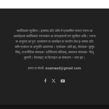
सर्वाधिकार सुरक्षित। इसमाद डॉट कॉम मे प्रकाशित सभटा रचना आ
आर्काइवक सर्वाधिकार रचनाकार आ संग्रहकर्त्ता लग सुरक्षित अछि। रचना
क अनुवाद आ पुन: प्रकाशन वा आर्काइव क उपयोग लेल इ-समाद डॉट
कॉम प्रबंधन क अनुमति आवश्यक। प्रबंधक- छवि झा, संपादक- कुमुद
सिंह, राजनीतिक संपादक- प्रीतिलता मल्लिक, समाचार संपादक- नीलू
कुमारी। वेवसाइट क डिजाइन आ संचालन - जया झा।
हमरा स संपर्क: esamaad@gmail.com