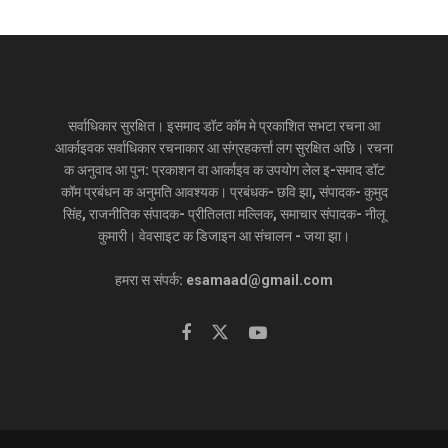
सर्वाधिकार सुरक्षित। इसमाद डॉट कॉम मे प्रकाशित सभटा रचना आ
आर्काइवक सर्वाधिकार रचनाकार आ संग्रहकर्त्ता लग सुरक्षित अछि। रचना
क अनुवाद आ पुन: प्रकाशन वा आर्काइव क उपयोग लेल इ-समाद डॉट
कॉम प्रबंधन क अनुमति आवश्यक। प्रबंधक- छवि झा, संपादक- कुमुद
सिंह, राजनीतिक संपादक- प्रीतिलता मल्लिक, समाचार संपादक- नीलू
कुमारी। वेवसाइट क डिजाइन आ संचालन - जया झा।
हमरा स संपर्क: esamaad@gmail.com