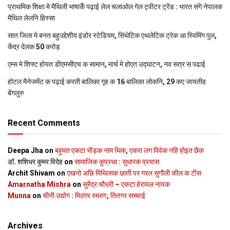
प्राथमिक शि‍क्षा मे मैथि‍ली भाषाकेँ पढ़ाई लेल चलाओल गेल ट्वीटर ट्रेंड : भारत संगे नेपालक
मैथिल लेलनि हिस्सा
सात जिला मे बनत बहुउद्देशीय इंडोर स्‍टेडि‍यम, सिंथेटिक एथलेटिक ट्रेक आ स्विमिंग पुल,
केंद्र देलक 50 करोड़
एम्स मे शिफ्ट होयत डीएमसीएच क सामान, मार्च मे होएत उद्घाटन, नव सत्र स पढाई
होटल मैनेजमेंट क पढ़ाई करती बालिका गृह क 16 बालिका लोकनि, 29 कए जायतीह
बेंगलुरु
Recent Comments
Deepa Jha
on
बहुमत एकटा भीड़क नाम थिक, एकरा लग विवेक नहि होइत छैक
डॉ. शशिधर कुमर विदेह
on
सामाजिक कुप्रथा : सुधारक प्रयास
Archit Shivam
on
एखनो अछि मिथिलाक छाती पर गरल सुगौली कील क टीस
Amarnatha Mishra
on
सुरेंद्र चौधरी – एकटा हेरायल नायक
Munna
on
चीनी उद्योग : मिठगर स्‍मरण, तितगर सच्‍चाई
Archives