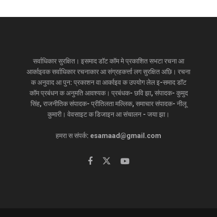
सर्वाधिकार सुरक्षित। इसमाद डॉट कॉम मे प्रकाशित सभटा रचना आ
आर्काइवक सर्वाधिकार रचनाकार आ संग्रहकर्त्ता लग सुरक्षित अछि। रचना
क अनुवाद आ पुन: प्रकाशन वा आर्काइव क उपयोग लेल इ-समाद डॉट
कॉम प्रबंधन क अनुमति आवश्यक। प्रबंधक- छवि झा, संपादक- कुमुद
सिंह, राजनीतिक संपादक- प्रीतिलता मल्लिक, समाचार संपादक- नीलू
कुमारी। वेवसाइट क डिजाइन आ संचालन - जया झा।
हमरा स संपर्क: esamaad@gmail.com