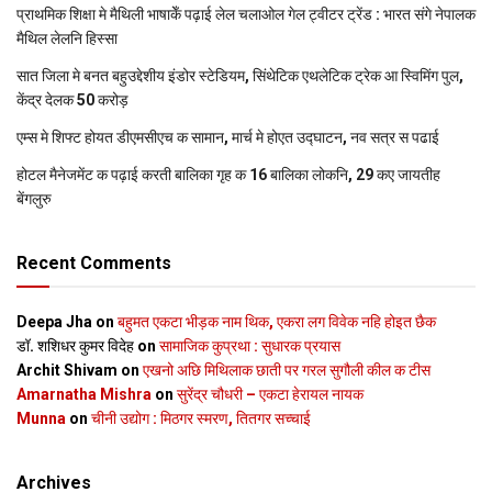
प्राथमिक शि‍क्षा मे मैथि‍ली भाषाकेँ पढ़ाई लेल चलाओल गेल ट्वीटर ट्रेंड : भारत संगे नेपालक
मैथिल लेलनि हिस्सा
सात जिला मे बनत बहुउद्देशीय इंडोर स्‍टेडि‍यम, सिंथेटिक एथलेटिक ट्रेक आ स्विमिंग पुल,
केंद्र देलक 50 करोड़
एम्स मे शिफ्ट होयत डीएमसीएच क सामान, मार्च मे होएत उद्घाटन, नव सत्र स पढाई
होटल मैनेजमेंट क पढ़ाई करती बालिका गृह क 16 बालिका लोकनि, 29 कए जायतीह
बेंगलुरु
Recent Comments
Deepa Jha
on
बहुमत एकटा भीड़क नाम थिक, एकरा लग विवेक नहि होइत छैक
डॉ. शशिधर कुमर विदेह
on
सामाजिक कुप्रथा : सुधारक प्रयास
Archit Shivam
on
एखनो अछि मिथिलाक छाती पर गरल सुगौली कील क टीस
Amarnatha Mishra
on
सुरेंद्र चौधरी – एकटा हेरायल नायक
Munna
on
चीनी उद्योग : मिठगर स्‍मरण, तितगर सच्‍चाई
Archives