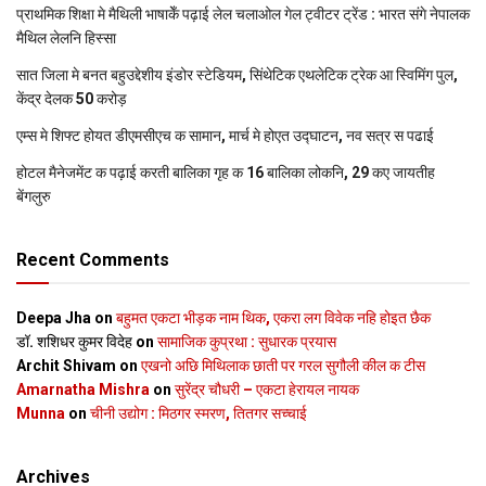
प्राथमिक शि‍क्षा मे मैथि‍ली भाषाकेँ पढ़ाई लेल चलाओल गेल ट्वीटर ट्रेंड : भारत संगे नेपालक
मैथिल लेलनि हिस्सा
सात जिला मे बनत बहुउद्देशीय इंडोर स्‍टेडि‍यम, सिंथेटिक एथलेटिक ट्रेक आ स्विमिंग पुल,
केंद्र देलक 50 करोड़
एम्स मे शिफ्ट होयत डीएमसीएच क सामान, मार्च मे होएत उद्घाटन, नव सत्र स पढाई
होटल मैनेजमेंट क पढ़ाई करती बालिका गृह क 16 बालिका लोकनि, 29 कए जायतीह
बेंगलुरु
Recent Comments
Deepa Jha
on
बहुमत एकटा भीड़क नाम थिक, एकरा लग विवेक नहि होइत छैक
डॉ. शशिधर कुमर विदेह
on
सामाजिक कुप्रथा : सुधारक प्रयास
Archit Shivam
on
एखनो अछि मिथिलाक छाती पर गरल सुगौली कील क टीस
Amarnatha Mishra
on
सुरेंद्र चौधरी – एकटा हेरायल नायक
Munna
on
चीनी उद्योग : मिठगर स्‍मरण, तितगर सच्‍चाई
Archives