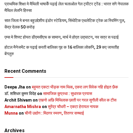
प्राथमिक शि‍क्षा मे मैथि‍ली भाषाकेँ पढ़ाई लेल चलाओल गेल ट्वीटर ट्रेंड : भारत संगे नेपालक
मैथिल लेलनि हिस्सा
सात जिला मे बनत बहुउद्देशीय इंडोर स्‍टेडि‍यम, सिंथेटिक एथलेटिक ट्रेक आ स्विमिंग पुल,
केंद्र देलक 50 करोड़
एम्स मे शिफ्ट होयत डीएमसीएच क सामान, मार्च मे होएत उद्घाटन, नव सत्र स पढाई
होटल मैनेजमेंट क पढ़ाई करती बालिका गृह क 16 बालिका लोकनि, 29 कए जायतीह
बेंगलुरु
Recent Comments
Deepa Jha
on
बहुमत एकटा भीड़क नाम थिक, एकरा लग विवेक नहि होइत छैक
डॉ. शशिधर कुमर विदेह
on
सामाजिक कुप्रथा : सुधारक प्रयास
Archit Shivam
on
एखनो अछि मिथिलाक छाती पर गरल सुगौली कील क टीस
Amarnatha Mishra
on
सुरेंद्र चौधरी – एकटा हेरायल नायक
Munna
on
चीनी उद्योग : मिठगर स्‍मरण, तितगर सच्‍चाई
Archives