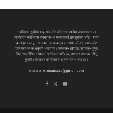
सर्वाधिकार सुरक्षित। इसमाद डॉट कॉम मे प्रकाशित सभटा रचना आ
आर्काइवक सर्वाधिकार रचनाकार आ संग्रहकर्त्ता लग सुरक्षित अछि। रचना
क अनुवाद आ पुन: प्रकाशन वा आर्काइव क उपयोग लेल इ-समाद डॉट
कॉम प्रबंधन क अनुमति आवश्यक। प्रबंधक- छवि झा, संपादक- कुमुद
सिंह, राजनीतिक संपादक- प्रीतिलता मल्लिक, समाचार संपादक- नीलू
कुमारी। वेवसाइट क डिजाइन आ संचालन - जया झा।
हमरा स संपर्क: esamaad@gmail.com