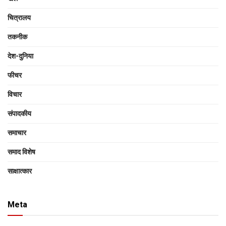
चित्रालय
तकनीक
देश-दुनिया
फीचर
विचार
संपादकीय
समाचार
समाद विशेष
साक्षात्‍कार
Meta