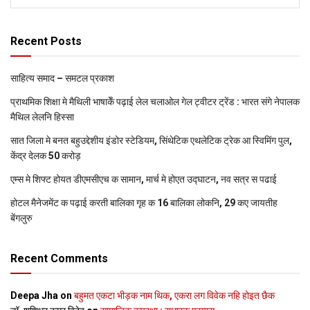
Recent Posts
साहित्य समाद – समटल प्रकाश
प्राथमिक शि‍क्षा मे मैथि‍ली भाषाकेँ पढ़ाई लेल चलाओल गेल ट्वीटर ट्रेंड : भारत संगे नेपालक
मैथिल लेलनि हिस्सा
सात जिला मे बनत बहुउद्देशीय इंडोर स्‍टेडि‍यम, सिंथेटिक एथलेटिक ट्रेक आ स्विमिंग पुल,
केंद्र देलक 50 करोड़
एम्स मे शिफ्ट होयत डीएमसीएच क सामान, मार्च मे होएत उद्घाटन, नव सत्र स पढाई
होटल मैनेजमेंट क पढ़ाई करती बालिका गृह क 16 बालिका लोकनि, 29 कए जायतीह
बेंगलुरु
Recent Comments
Deepa Jha
on
बहुमत एकटा भीड़क नाम थिक, एकरा लग विवेक नहि होइत छैक