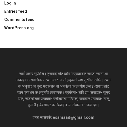
Log in
Entries feed
Comments feed
WordPress.org
सर्वाधिकार सुरक्षित। इसमाद डॉट कॉम मे प्रकाशित सभटा रचना आ
आर्काइवक सर्वाधिकार रचनाकार आ संग्रहकर्त्ता लग सुरक्षित अछि। रचना
क अनुवाद आ पुन: प्रकाशन वा आर्काइव क उपयोग लेल इ-समाद डॉट
कॉम प्रबंधन क अनुमति आवश्यक। प्रबंधक- छवि झा, संपादक- कुमुद
सिंह, राजनीतिक संपादक- प्रीतिलता मल्लिक, समाचार संपादक- नीलू
कुमारी। वेवसाइट क डिजाइन आ संचालन - जया झा।
हमरा स संपर्क: esamaad@gmail.com