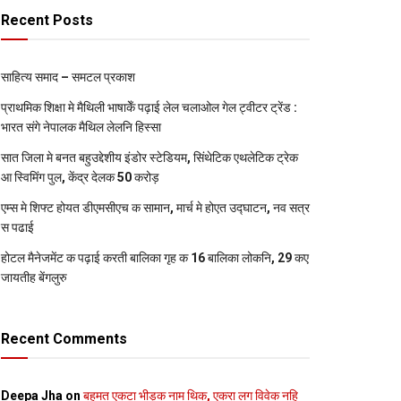
Recent Posts
साहित्य समाद – समटल प्रकाश
प्राथमिक शि‍क्षा मे मैथि‍ली भाषाकेँ पढ़ाई लेल चलाओल गेल ट्वीटर ट्रेंड :
भारत संगे नेपालक मैथिल लेलनि हिस्सा
सात जिला मे बनत बहुउद्देशीय इंडोर स्‍टेडि‍यम, सिंथेटिक एथलेटिक ट्रेक
आ स्विमिंग पुल, केंद्र देलक 50 करोड़
एम्स मे शिफ्ट होयत डीएमसीएच क सामान, मार्च मे होएत उद्घाटन, नव सत्र
स पढाई
होटल मैनेजमेंट क पढ़ाई करती बालिका गृह क 16 बालिका लोकनि, 29 कए
जायतीह बेंगलुरु
Recent Comments
Deepa Jha
on
बहुमत एकटा भीड़क नाम थिक, एकरा लग विवेक नहि