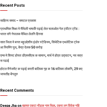
Recent Posts
साहित्य समाद – समटल प्रकाश
प्राथमिक शि‍क्षा मे मैथि‍ली भाषाकेँ पढ़ाई लेल चलाओल गेल ट्वीटर ट्रेंड :
भारत संगे नेपालक मैथिल लेलनि हिस्सा
सात जिला मे बनत बहुउद्देशीय इंडोर स्‍टेडि‍यम, सिंथेटिक एथलेटिक ट्रेक
आ स्विमिंग पुल, केंद्र देलक 50 करोड़
एम्स मे शिफ्ट होयत डीएमसीएच क सामान, मार्च मे होएत उद्घाटन, नव सत्र
स पढाई
होटल मैनेजमेंट क पढ़ाई करती बालिका गृह क 16 बालिका लोकनि, 29 कए
जायतीह बेंगलुरु
Recent Comments
Deepa Jha
on
बहुमत एकटा भीड़क नाम थिक, एकरा लग विवेक नहि