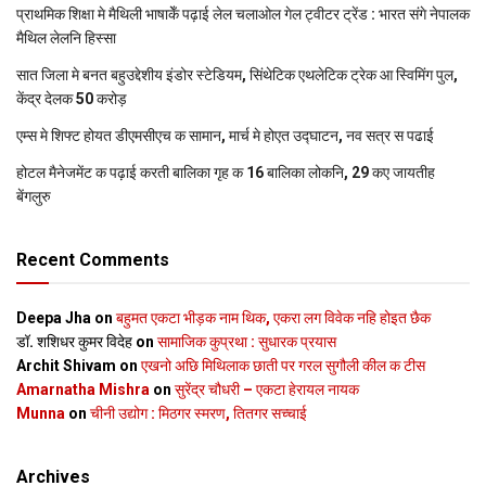
प्राथमिक शि‍क्षा मे मैथि‍ली भाषाकेँ पढ़ाई लेल चलाओल गेल ट्वीटर ट्रेंड : भारत संगे नेपालक
मैथिल लेलनि हिस्सा
सात जिला मे बनत बहुउद्देशीय इंडोर स्‍टेडि‍यम, सिंथेटिक एथलेटिक ट्रेक आ स्विमिंग पुल,
केंद्र देलक 50 करोड़
एम्स मे शिफ्ट होयत डीएमसीएच क सामान, मार्च मे होएत उद्घाटन, नव सत्र स पढाई
होटल मैनेजमेंट क पढ़ाई करती बालिका गृह क 16 बालिका लोकनि, 29 कए जायतीह
बेंगलुरु
Recent Comments
Deepa Jha
on
बहुमत एकटा भीड़क नाम थिक, एकरा लग विवेक नहि होइत छैक
डॉ. शशिधर कुमर विदेह
on
सामाजिक कुप्रथा : सुधारक प्रयास
Archit Shivam
on
एखनो अछि मिथिलाक छाती पर गरल सुगौली कील क टीस
Amarnatha Mishra
on
सुरेंद्र चौधरी – एकटा हेरायल नायक
Munna
on
चीनी उद्योग : मिठगर स्‍मरण, तितगर सच्‍चाई
Archives