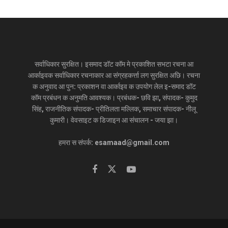
सर्वाधिकार सुरक्षित। इसमाद डॉट कॉम मे प्रकाशित सभटा रचना आ
आर्काइवक सर्वाधिकार रचनाकार आ संग्रहकर्त्ता लग सुरक्षित अछि। रचना
क अनुवाद आ पुन: प्रकाशन वा आर्काइव क उपयोग लेल इ-समाद डॉट
कॉम प्रबंधन क अनुमति आवश्यक। प्रबंधक- छवि झा, संपादक- कुमुद
सिंह, राजनीतिक संपादक- प्रीतिलता मल्लिक, समाचार संपादक- नीलू
कुमारी। वेवसाइट क डिजाइन आ संचालन - जया झा।
हमरा स संपर्क: esamaad@gmail.com