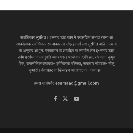
सर्वाधिकार सुरक्षित। इसमाद डॉट कॉम मे प्रकाशित सभटा रचना आ
आर्काइवक सर्वाधिकार रचनाकार आ संग्रहकर्त्ता लग सुरक्षित अछि। रचना
क अनुवाद आ पुन: प्रकाशन वा आर्काइव क उपयोग लेल इ-समाद डॉट
कॉम प्रबंधन क अनुमति आवश्यक। प्रबंधक- छवि झा, संपादक- कुमुद
सिंह, राजनीतिक संपादक- प्रीतिलता मल्लिक, समाचार संपादक- नीलू
कुमारी। वेवसाइट क डिजाइन आ संचालन - जया झा।
हमरा स संपर्क: esamaad@gmail.com