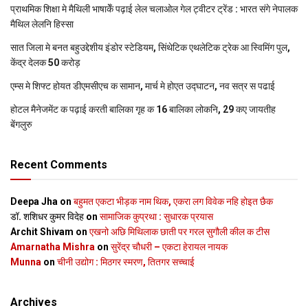
प्राथमिक शि‍क्षा मे मैथि‍ली भाषाकेँ पढ़ाई लेल चलाओल गेल ट्वीटर ट्रेंड : भारत संगे नेपालक
मैथिल लेलनि हिस्सा
सात जिला मे बनत बहुउद्देशीय इंडोर स्‍टेडि‍यम, सिंथेटिक एथलेटिक ट्रेक आ स्विमिंग पुल,
केंद्र देलक 50 करोड़
एम्स मे शिफ्ट होयत डीएमसीएच क सामान, मार्च मे होएत उद्घाटन, नव सत्र स पढाई
होटल मैनेजमेंट क पढ़ाई करती बालिका गृह क 16 बालिका लोकनि, 29 कए जायतीह
बेंगलुरु
Recent Comments
Deepa Jha
on
बहुमत एकटा भीड़क नाम थिक, एकरा लग विवेक नहि होइत छैक
डॉ. शशिधर कुमर विदेह
on
सामाजिक कुप्रथा : सुधारक प्रयास
Archit Shivam
on
एखनो अछि मिथिलाक छाती पर गरल सुगौली कील क टीस
Amarnatha Mishra
on
सुरेंद्र चौधरी – एकटा हेरायल नायक
Munna
on
चीनी उद्योग : मिठगर स्‍मरण, तितगर सच्‍चाई
Archives