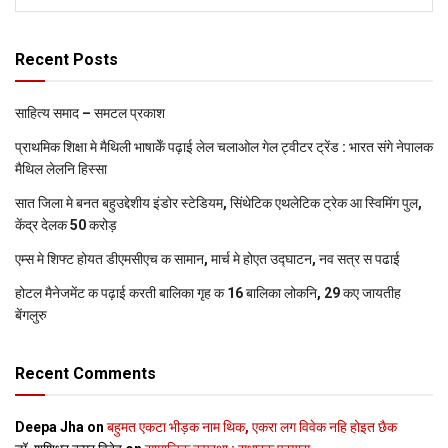
Recent Posts
साहित्य समाद – समटल प्रकाश
प्राथमिक शि‍क्षा मे मैथि‍ली भाषाकेँ पढ़ाई लेल चलाओल गेल ट्वीटर ट्रेंड : भारत संगे नेपालक
मैथिल लेलनि हिस्सा
सात जिला मे बनत बहुउद्देशीय इंडोर स्‍टेडि‍यम, सिंथेटिक एथलेटिक ट्रेक आ स्विमिंग पुल,
केंद्र देलक 50 करोड़
एम्स मे शिफ्ट होयत डीएमसीएच क सामान, मार्च मे होएत उद्घाटन, नव सत्र स पढाई
होटल मैनेजमेंट क पढ़ाई करती बालिका गृह क 16 बालिका लोकनि, 29 कए जायतीह
बेंगलुरु
Recent Comments
Deepa Jha
on
बहुमत एकटा भीड़क नाम थिक, एकरा लग विवेक नहि होइत छैक