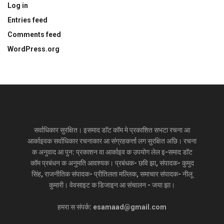
Log in
Entries feed
Comments feed
WordPress.org
सर्वाधिकार सुरक्षित। इसमाद डॉट कॉम मे प्रकाशित सभटा रचना आ
आर्काइवक सर्वाधिकार रचनाकार आ संग्रहकर्त्ता लग सुरक्षित अछि। रचना
क अनुवाद आ पुन: प्रकाशन वा आर्काइव क उपयोग लेल इ-समाद डॉट
कॉम प्रबंधन क अनुमति आवश्यक। प्रबंधक- छवि झा, संपादक- कुमुद
सिंह, राजनीतिक संपादक- प्रीतिलता मल्लिक, समाचार संपादक- नीलू
कुमारी। वेवसाइट क डिजाइन आ संचालन - जया झा।
हमरा स संपर्क: esamaad@gmail.com