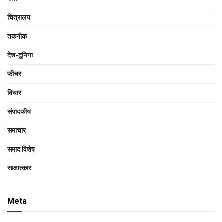
चित्रालय
तकनीक
देश-दुनिया
फीचर
विचार
संपादकीय
समाचार
समाद विशेष
साक्षात्‍कार
Meta