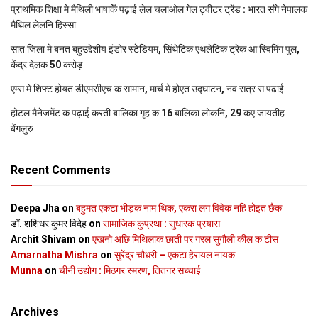
प्राथमिक शि‍क्षा मे मैथि‍ली भाषाकेँ पढ़ाई लेल चलाओल गेल ट्वीटर ट्रेंड : भारत संगे नेपालक
मैथिल लेलनि हिस्सा
सात जिला मे बनत बहुउद्देशीय इंडोर स्‍टेडि‍यम, सिंथेटिक एथलेटिक ट्रेक आ स्विमिंग पुल,
केंद्र देलक 50 करोड़
एम्स मे शिफ्ट होयत डीएमसीएच क सामान, मार्च मे होएत उद्घाटन, नव सत्र स पढाई
होटल मैनेजमेंट क पढ़ाई करती बालिका गृह क 16 बालिका लोकनि, 29 कए जायतीह
बेंगलुरु
Recent Comments
Deepa Jha
on
बहुमत एकटा भीड़क नाम थिक, एकरा लग विवेक नहि होइत छैक
डॉ. शशिधर कुमर विदेह
on
सामाजिक कुप्रथा : सुधारक प्रयास
Archit Shivam
on
एखनो अछि मिथिलाक छाती पर गरल सुगौली कील क टीस
Amarnatha Mishra
on
सुरेंद्र चौधरी – एकटा हेरायल नायक
Munna
on
चीनी उद्योग : मिठगर स्‍मरण, तितगर सच्‍चाई
Archives