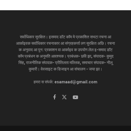
सर्वाधिकार सुरक्षित। इसमाद डॉट कॉम मे प्रकाशित सभटा रचना आ
आर्काइवक सर्वाधिकार रचनाकार आ संग्रहकर्त्ता लग सुरक्षित अछि। रचना
क अनुवाद आ पुन: प्रकाशन वा आर्काइव क उपयोग लेल इ-समाद डॉट
कॉम प्रबंधन क अनुमति आवश्यक। प्रबंधक- छवि झा, संपादक- कुमुद
सिंह, राजनीतिक संपादक- प्रीतिलता मल्लिक, समाचार संपादक- नीलू
कुमारी। वेवसाइट क डिजाइन आ संचालन - जया झा।
हमरा स संपर्क: esamaad@gmail.com