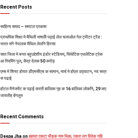
Recent Posts
साहित्य समाद – समटल प्रकाश
प्राथमिक शि‍क्षा मे मैथि‍ली भाषाकेँ पढ़ाई लेल चलाओल गेल ट्वीटर ट्रेंड :
भारत संगे नेपालक मैथिल लेलनि हिस्सा
सात जिला मे बनत बहुउद्देशीय इंडोर स्‍टेडि‍यम, सिंथेटिक एथलेटिक ट्रेक
आ स्विमिंग पुल, केंद्र देलक 50 करोड़
एम्स मे शिफ्ट होयत डीएमसीएच क सामान, मार्च मे होएत उद्घाटन, नव सत्र
स पढाई
होटल मैनेजमेंट क पढ़ाई करती बालिका गृह क 16 बालिका लोकनि, 29 कए
जायतीह बेंगलुरु
Recent Comments
Deepa Jha
on
बहुमत एकटा भीड़क नाम थिक, एकरा लग विवेक नहि