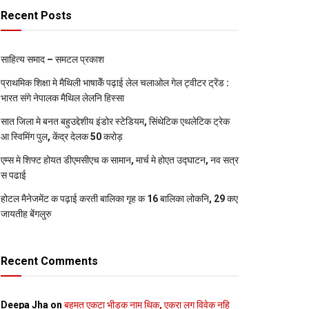
Recent Posts
साहित्य समाद – समटल प्रकाश
प्राथमिक शि‍क्षा मे मैथि‍ली भाषाकेँ पढ़ाई लेल चलाओल गेल ट्वीटर ट्रेंड :
भारत संगे नेपालक मैथिल लेलनि हिस्सा
सात जिला मे बनत बहुउद्देशीय इंडोर स्‍टेडि‍यम, सिंथेटिक एथलेटिक ट्रेक
आ स्विमिंग पुल, केंद्र देलक 50 करोड़
एम्स मे शिफ्ट होयत डीएमसीएच क सामान, मार्च मे होएत उद्घाटन, नव सत्र
स पढाई
होटल मैनेजमेंट क पढ़ाई करती बालिका गृह क 16 बालिका लोकनि, 29 कए
जायतीह बेंगलुरु
Recent Comments
Deepa Jha
on
बहुमत एकटा भीड़क नाम थिक, एकरा लग विवेक नहि