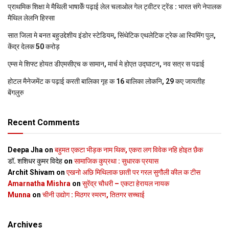
प्राथमिक शि‍क्षा मे मैथि‍ली भाषाकेँ पढ़ाई लेल चलाओल गेल ट्वीटर ट्रेंड : भारत संगे नेपालक
मैथिल लेलनि हिस्सा
सात जिला मे बनत बहुउद्देशीय इंडोर स्‍टेडि‍यम, सिंथेटिक एथलेटिक ट्रेक आ स्विमिंग पुल,
केंद्र देलक 50 करोड़
एम्स मे शिफ्ट होयत डीएमसीएच क सामान, मार्च मे होएत उद्घाटन, नव सत्र स पढाई
होटल मैनेजमेंट क पढ़ाई करती बालिका गृह क 16 बालिका लोकनि, 29 कए जायतीह
बेंगलुरु
Recent Comments
Deepa Jha
on
बहुमत एकटा भीड़क नाम थिक, एकरा लग विवेक नहि होइत छैक
डॉ. शशिधर कुमर विदेह
on
सामाजिक कुप्रथा : सुधारक प्रयास
Archit Shivam
on
एखनो अछि मिथिलाक छाती पर गरल सुगौली कील क टीस
Amarnatha Mishra
on
सुरेंद्र चौधरी – एकटा हेरायल नायक
Munna
on
चीनी उद्योग : मिठगर स्‍मरण, तितगर सच्‍चाई
Archives