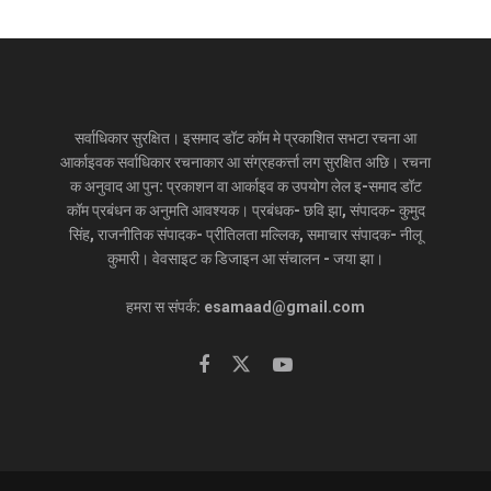
सर्वाधिकार सुरक्षित। इसमाद डॉट कॉम मे प्रकाशित सभटा रचना आ
आर्काइवक सर्वाधिकार रचनाकार आ संग्रहकर्त्ता लग सुरक्षित अछि। रचना
क अनुवाद आ पुन: प्रकाशन वा आर्काइव क उपयोग लेल इ-समाद डॉट
कॉम प्रबंधन क अनुमति आवश्यक। प्रबंधक- छवि झा, संपादक- कुमुद
सिंह, राजनीतिक संपादक- प्रीतिलता मल्लिक, समाचार संपादक- नीलू
कुमारी। वेवसाइट क डिजाइन आ संचालन - जया झा।
हमरा स संपर्क: esamaad@gmail.com