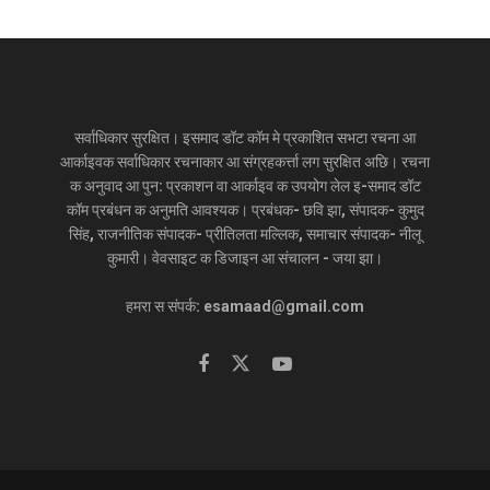
सर्वाधिकार सुरक्षित। इसमाद डॉट कॉम मे प्रकाशित सभटा रचना आ
आर्काइवक सर्वाधिकार रचनाकार आ संग्रहकर्त्ता लग सुरक्षित अछि। रचना
क अनुवाद आ पुन: प्रकाशन वा आर्काइव क उपयोग लेल इ-समाद डॉट
कॉम प्रबंधन क अनुमति आवश्यक। प्रबंधक- छवि झा, संपादक- कुमुद
सिंह, राजनीतिक संपादक- प्रीतिलता मल्लिक, समाचार संपादक- नीलू
कुमारी। वेवसाइट क डिजाइन आ संचालन - जया झा।
हमरा स संपर्क: esamaad@gmail.com