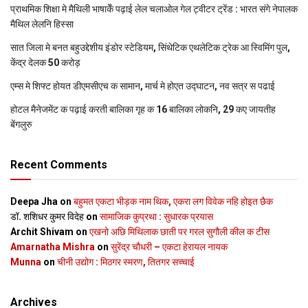
प्राथमिक शि‍क्षा मे मैथि‍ली भाषाकेँ पढ़ाई लेल चलाओल गेल ट्वीटर ट्रेंड : भारत संगे नेपालक
मैथिल लेलनि हिस्सा
सात जिला मे बनत बहुउद्देशीय इंडोर स्‍टेडि‍यम, सिंथेटिक एथलेटिक ट्रेक आ स्विमिंग पुल,
केंद्र देलक 50 करोड़
एम्स मे शिफ्ट होयत डीएमसीएच क सामान, मार्च मे होएत उद्घाटन, नव सत्र स पढाई
होटल मैनेजमेंट क पढ़ाई करती बालिका गृह क 16 बालिका लोकनि, 29 कए जायतीह
बेंगलुरु
Recent Comments
Deepa Jha
on
बहुमत एकटा भीड़क नाम थिक, एकरा लग विवेक नहि होइत छैक
डॉ. शशिधर कुमर विदेह
on
सामाजिक कुप्रथा : सुधारक प्रयास
Archit Shivam
on
एखनो अछि मिथिलाक छाती पर गरल सुगौली कील क टीस
Amarnatha Mishra
on
सुरेंद्र चौधरी – एकटा हेरायल नायक
Munna
on
चीनी उद्योग : मिठगर स्‍मरण, तितगर सच्‍चाई
Archives