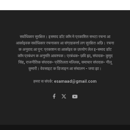
सर्वाधिकार सुरक्षित। इसमाद डॉट कॉम मे प्रकाशित सभटा रचना आ
आर्काइवक सर्वाधिकार रचनाकार आ संग्रहकर्त्ता लग सुरक्षित अछि। रचना
क अनुवाद आ पुन: प्रकाशन वा आर्काइव क उपयोग लेल इ-समाद डॉट
कॉम प्रबंधन क अनुमति आवश्यक। प्रबंधक- छवि झा, संपादक- कुमुद
सिंह, राजनीतिक संपादक- प्रीतिलता मल्लिक, समाचार संपादक- नीलू
कुमारी। वेवसाइट क डिजाइन आ संचालन - जया झा।
हमरा स संपर्क: esamaad@gmail.com