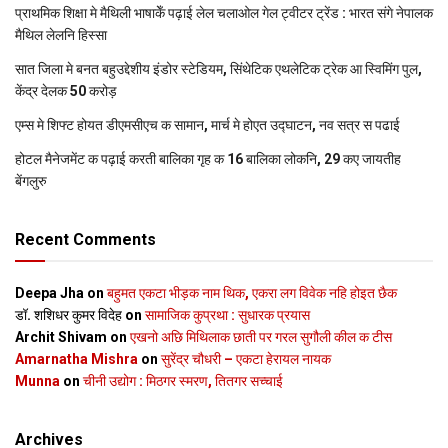
प्राथमिक शि‍क्षा मे मैथि‍ली भाषाकेँ पढ़ाई लेल चलाओल गेल ट्वीटर ट्रेंड : भारत संगे नेपालक
मैथिल लेलनि हिस्सा
सात जिला मे बनत बहुउद्देशीय इंडोर स्‍टेडि‍यम, सिंथेटिक एथलेटिक ट्रेक आ स्विमिंग पुल,
केंद्र देलक 50 करोड़
एम्स मे शिफ्ट होयत डीएमसीएच क सामान, मार्च मे होएत उद्घाटन, नव सत्र स पढाई
होटल मैनेजमेंट क पढ़ाई करती बालिका गृह क 16 बालिका लोकनि, 29 कए जायतीह
बेंगलुरु
Recent Comments
Deepa Jha
on
बहुमत एकटा भीड़क नाम थिक, एकरा लग विवेक नहि होइत छैक
डॉ. शशिधर कुमर विदेह
on
सामाजिक कुप्रथा : सुधारक प्रयास
Archit Shivam
on
एखनो अछि मिथिलाक छाती पर गरल सुगौली कील क टीस
Amarnatha Mishra
on
सुरेंद्र चौधरी – एकटा हेरायल नायक
Munna
on
चीनी उद्योग : मिठगर स्‍मरण, तितगर सच्‍चाई
Archives