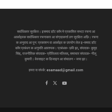
सर्वाधिकार सुरक्षित। इसमाद डॉट कॉम मे प्रकाशित सभटा रचना आ
आर्काइवक सर्वाधिकार रचनाकार आ संग्रहकर्त्ता लग सुरक्षित अछि। रचना
क अनुवाद आ पुन: प्रकाशन वा आर्काइव क उपयोग लेल इ-समाद डॉट
कॉम प्रबंधन क अनुमति आवश्यक। प्रबंधक- छवि झा, संपादक- कुमुद
सिंह, राजनीतिक संपादक- प्रीतिलता मल्लिक, समाचार संपादक- नीलू
कुमारी। वेवसाइट क डिजाइन आ संचालन - जया झा।
हमरा स संपर्क: esamaad@gmail.com