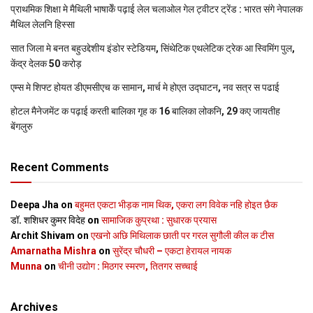
प्राथमिक शि‍क्षा मे मैथि‍ली भाषाकेँ पढ़ाई लेल चलाओल गेल ट्वीटर ट्रेंड : भारत संगे नेपालक
मैथिल लेलनि हिस्सा
सात जिला मे बनत बहुउद्देशीय इंडोर स्‍टेडि‍यम, सिंथेटिक एथलेटिक ट्रेक आ स्विमिंग पुल,
केंद्र देलक 50 करोड़
एम्स मे शिफ्ट होयत डीएमसीएच क सामान, मार्च मे होएत उद्घाटन, नव सत्र स पढाई
होटल मैनेजमेंट क पढ़ाई करती बालिका गृह क 16 बालिका लोकनि, 29 कए जायतीह
बेंगलुरु
Recent Comments
Deepa Jha
on
बहुमत एकटा भीड़क नाम थिक, एकरा लग विवेक नहि होइत छैक
डॉ. शशिधर कुमर विदेह
on
सामाजिक कुप्रथा : सुधारक प्रयास
Archit Shivam
on
एखनो अछि मिथिलाक छाती पर गरल सुगौली कील क टीस
Amarnatha Mishra
on
सुरेंद्र चौधरी – एकटा हेरायल नायक
Munna
on
चीनी उद्योग : मिठगर स्‍मरण, तितगर सच्‍चाई
Archives