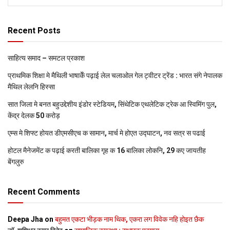
Recent Posts
साहित्य समाद – समटल प्रकाश
प्राथमिक शि‍क्षा मे मैथि‍ली भाषाकेँ पढ़ाई लेल चलाओल गेल ट्वीटर ट्रेंड : भारत संगे नेपालक
मैथिल लेलनि हिस्सा
सात जिला मे बनत बहुउद्देशीय इंडोर स्‍टेडि‍यम, सिंथेटिक एथलेटिक ट्रेक आ स्विमिंग पुल,
केंद्र देलक 50 करोड़
एम्स मे शिफ्ट होयत डीएमसीएच क सामान, मार्च मे होएत उद्घाटन, नव सत्र स पढाई
होटल मैनेजमेंट क पढ़ाई करती बालिका गृह क 16 बालिका लोकनि, 29 कए जायतीह
बेंगलुरु
Recent Comments
Deepa Jha
on
बहुमत एकटा भीड़क नाम थिक, एकरा लग विवेक नहि होइत छैक