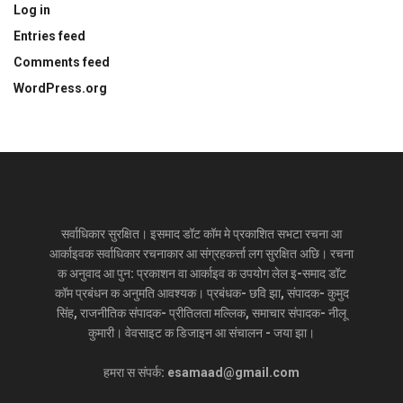
Log in
Entries feed
Comments feed
WordPress.org
सर्वाधिकार सुरक्षित। इसमाद डॉट कॉम मे प्रकाशित सभटा रचना आ
आर्काइवक सर्वाधिकार रचनाकार आ संग्रहकर्त्ता लग सुरक्षित अछि। रचना
क अनुवाद आ पुन: प्रकाशन वा आर्काइव क उपयोग लेल इ-समाद डॉट
कॉम प्रबंधन क अनुमति आवश्यक। प्रबंधक- छवि झा, संपादक- कुमुद
सिंह, राजनीतिक संपादक- प्रीतिलता मल्लिक, समाचार संपादक- नीलू
कुमारी। वेवसाइट क डिजाइन आ संचालन - जया झा।
हमरा स संपर्क: esamaad@gmail.com