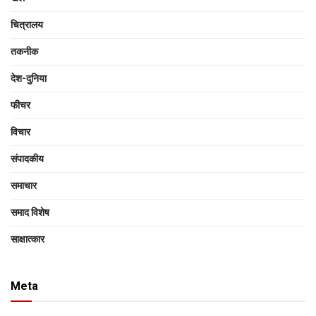
चित्रालय
तकनीक
देश-दुनिया
फीचर
विचार
संपादकीय
समाचार
समाद विशेष
साक्षात्‍कार
Meta