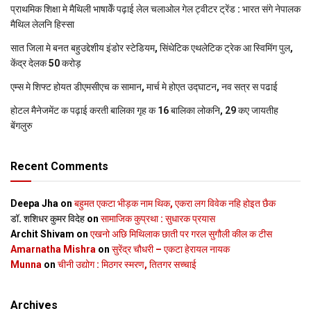
प्राथमिक शि‍क्षा मे मैथि‍ली भाषाकेँ पढ़ाई लेल चलाओल गेल ट्वीटर ट्रेंड : भारत संगे नेपालक
मैथिल लेलनि हिस्सा
सात जिला मे बनत बहुउद्देशीय इंडोर स्‍टेडि‍यम, सिंथेटिक एथलेटिक ट्रेक आ स्विमिंग पुल,
केंद्र देलक 50 करोड़
एम्स मे शिफ्ट होयत डीएमसीएच क सामान, मार्च मे होएत उद्घाटन, नव सत्र स पढाई
होटल मैनेजमेंट क पढ़ाई करती बालिका गृह क 16 बालिका लोकनि, 29 कए जायतीह
बेंगलुरु
Recent Comments
Deepa Jha
on
बहुमत एकटा भीड़क नाम थिक, एकरा लग विवेक नहि होइत छैक
डॉ. शशिधर कुमर विदेह
on
सामाजिक कुप्रथा : सुधारक प्रयास
Archit Shivam
on
एखनो अछि मिथिलाक छाती पर गरल सुगौली कील क टीस
Amarnatha Mishra
on
सुरेंद्र चौधरी – एकटा हेरायल नायक
Munna
on
चीनी उद्योग : मिठगर स्‍मरण, तितगर सच्‍चाई
Archives