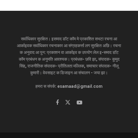
सर्वाधिकार सुरक्षित। इसमाद डॉट कॉम मे प्रकाशित सभटा रचना आ
आर्काइवक सर्वाधिकार रचनाकार आ संग्रहकर्त्ता लग सुरक्षित अछि। रचना
क अनुवाद आ पुन: प्रकाशन वा आर्काइव क उपयोग लेल इ-समाद डॉट
कॉम प्रबंधन क अनुमति आवश्यक। प्रबंधक- छवि झा, संपादक- कुमुद
सिंह, राजनीतिक संपादक- प्रीतिलता मल्लिक, समाचार संपादक- नीलू
कुमारी। वेवसाइट क डिजाइन आ संचालन - जया झा।
हमरा स संपर्क: esamaad@gmail.com