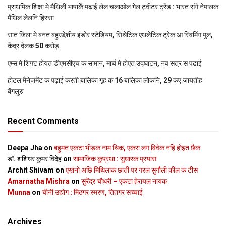
प्राथमिक शि‍क्षा मे मैथि‍ली भाषाकेँ पढ़ाई लेल चलाओल गेल ट्वीटर ट्रेंड : भारत संगे नेपालक
मैथिल लेलनि हिस्सा
सात जिला मे बनत बहुउद्देशीय इंडोर स्‍टेडि‍यम, सिंथेटिक एथलेटिक ट्रेक आ स्विमिंग पुल,
केंद्र देलक 50 करोड़
एम्स मे शिफ्ट होयत डीएमसीएच क सामान, मार्च मे होएत उद्घाटन, नव सत्र स पढाई
होटल मैनेजमेंट क पढ़ाई करती बालिका गृह क 16 बालिका लोकनि, 29 कए जायतीह
बेंगलुरु
Recent Comments
Deepa Jha
on
बहुमत एकटा भीड़क नाम थिक, एकरा लग विवेक नहि होइत छैक
डॉ. शशिधर कुमर विदेह
on
सामाजिक कुप्रथा : सुधारक प्रयास
Archit Shivam
on
एखनो अछि मिथिलाक छाती पर गरल सुगौली कील क टीस
Amarnatha Mishra
on
सुरेंद्र चौधरी – एकटा हेरायल नायक
Munna
on
चीनी उद्योग : मिठगर स्‍मरण, तितगर सच्‍चाई
Archives