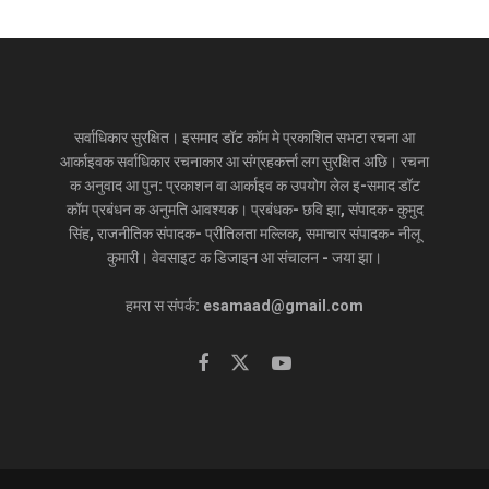
सर्वाधिकार सुरक्षित। इसमाद डॉट कॉम मे प्रकाशित सभटा रचना आ
आर्काइवक सर्वाधिकार रचनाकार आ संग्रहकर्त्ता लग सुरक्षित अछि। रचना
क अनुवाद आ पुन: प्रकाशन वा आर्काइव क उपयोग लेल इ-समाद डॉट
कॉम प्रबंधन क अनुमति आवश्यक। प्रबंधक- छवि झा, संपादक- कुमुद
सिंह, राजनीतिक संपादक- प्रीतिलता मल्लिक, समाचार संपादक- नीलू
कुमारी। वेवसाइट क डिजाइन आ संचालन - जया झा।
हमरा स संपर्क: esamaad@gmail.com