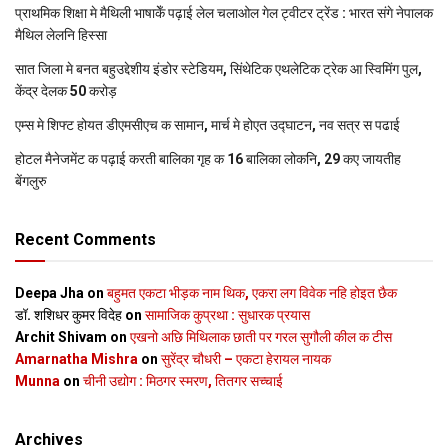
प्राथमिक शि‍क्षा मे मैथि‍ली भाषाकेँ पढ़ाई लेल चलाओल गेल ट्वीटर ट्रेंड : भारत संगे नेपालक
मैथिल लेलनि हिस्सा
सात जिला मे बनत बहुउद्देशीय इंडोर स्‍टेडि‍यम, सिंथेटिक एथलेटिक ट्रेक आ स्विमिंग पुल,
केंद्र देलक 50 करोड़
एम्स मे शिफ्ट होयत डीएमसीएच क सामान, मार्च मे होएत उद्घाटन, नव सत्र स पढाई
होटल मैनेजमेंट क पढ़ाई करती बालिका गृह क 16 बालिका लोकनि, 29 कए जायतीह
बेंगलुरु
Recent Comments
Deepa Jha
on
बहुमत एकटा भीड़क नाम थिक, एकरा लग विवेक नहि होइत छैक
डॉ. शशिधर कुमर विदेह
on
सामाजिक कुप्रथा : सुधारक प्रयास
Archit Shivam
on
एखनो अछि मिथिलाक छाती पर गरल सुगौली कील क टीस
Amarnatha Mishra
on
सुरेंद्र चौधरी – एकटा हेरायल नायक
Munna
on
चीनी उद्योग : मिठगर स्‍मरण, तितगर सच्‍चाई
Archives