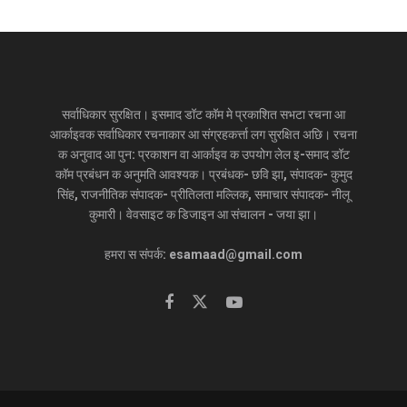
सर्वाधिकार सुरक्षित। इसमाद डॉट कॉम मे प्रकाशित सभटा रचना आ
आर्काइवक सर्वाधिकार रचनाकार आ संग्रहकर्त्ता लग सुरक्षित अछि। रचना
क अनुवाद आ पुन: प्रकाशन वा आर्काइव क उपयोग लेल इ-समाद डॉट
कॉम प्रबंधन क अनुमति आवश्यक। प्रबंधक- छवि झा, संपादक- कुमुद
सिंह, राजनीतिक संपादक- प्रीतिलता मल्लिक, समाचार संपादक- नीलू
कुमारी। वेवसाइट क डिजाइन आ संचालन - जया झा।
हमरा स संपर्क: esamaad@gmail.com