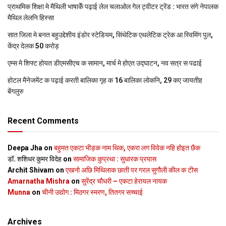
प्राथमिक शि‍क्षा मे मैथि‍ली भाषाकेँ पढ़ाई लेल चलाओल गेल ट्वीटर ट्रेंड : भारत संगे नेपालक
मैथिल लेलनि हिस्सा
सात जिला मे बनत बहुउद्देशीय इंडोर स्‍टेडि‍यम, सिंथेटिक एथलेटिक ट्रेक आ स्विमिंग पुल,
केंद्र देलक 50 करोड़
एम्स मे शिफ्ट होयत डीएमसीएच क सामान, मार्च मे होएत उद्घाटन, नव सत्र स पढाई
होटल मैनेजमेंट क पढ़ाई करती बालिका गृह क 16 बालिका लोकनि, 29 कए जायतीह
बेंगलुरु
Recent Comments
Deepa Jha
on
बहुमत एकटा भीड़क नाम थिक, एकरा लग विवेक नहि होइत छैक
डॉ. शशिधर कुमर विदेह
on
सामाजिक कुप्रथा : सुधारक प्रयास
Archit Shivam
on
एखनो अछि मिथिलाक छाती पर गरल सुगौली कील क टीस
Amarnatha Mishra
on
सुरेंद्र चौधरी – एकटा हेरायल नायक
Munna
on
चीनी उद्योग : मिठगर स्‍मरण, तितगर सच्‍चाई
Archives