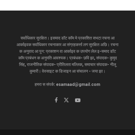
सर्वाधिकार सुरक्षित। इसमाद डॉट कॉम मे प्रकाशित सभटा रचना आ
आर्काइवक सर्वाधिकार रचनाकार आ संग्रहकर्त्ता लग सुरक्षित अछि। रचना
क अनुवाद आ पुन: प्रकाशन वा आर्काइव क उपयोग लेल इ-समाद डॉट
कॉम प्रबंधन क अनुमति आवश्यक। प्रबंधक- छवि झा, संपादक- कुमुद
सिंह, राजनीतिक संपादक- प्रीतिलता मल्लिक, समाचार संपादक- नीलू
कुमारी। वेवसाइट क डिजाइन आ संचालन - जया झा।
हमरा स संपर्क: esamaad@gmail.com