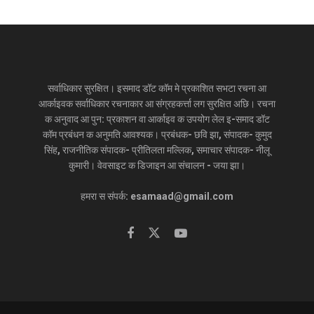
सर्वाधिकार सुरक्षित। इसमाद डॉट कॉम मे प्रकाशित सभटा रचना आ
आर्काइवक सर्वाधिकार रचनाकार आ संग्रहकर्त्ता लग सुरक्षित अछि। रचना
क अनुवाद आ पुन: प्रकाशन वा आर्काइव क उपयोग लेल इ-समाद डॉट
कॉम प्रबंधन क अनुमति आवश्यक। प्रबंधक- छवि झा, संपादक- कुमुद
सिंह, राजनीतिक संपादक- प्रीतिलता मल्लिक, समाचार संपादक- नीलू
कुमारी। वेवसाइट क डिजाइन आ संचालन - जया झा।
हमरा स संपर्क: esamaad@gmail.com