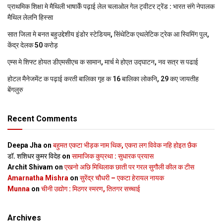
प्राथमिक शि‍क्षा मे मैथि‍ली भाषाकेँ पढ़ाई लेल चलाओल गेल ट्वीटर ट्रेंड : भारत संगे नेपालक
मैथिल लेलनि हिस्सा
सात जिला मे बनत बहुउद्देशीय इंडोर स्‍टेडि‍यम, सिंथेटिक एथलेटिक ट्रेक आ स्विमिंग पुल,
केंद्र देलक 50 करोड़
एम्स मे शिफ्ट होयत डीएमसीएच क सामान, मार्च मे होएत उद्घाटन, नव सत्र स पढाई
होटल मैनेजमेंट क पढ़ाई करती बालिका गृह क 16 बालिका लोकनि, 29 कए जायतीह
बेंगलुरु
Recent Comments
Deepa Jha
on
बहुमत एकटा भीड़क नाम थिक, एकरा लग विवेक नहि होइत छैक
डॉ. शशिधर कुमर विदेह
on
सामाजिक कुप्रथा : सुधारक प्रयास
Archit Shivam
on
एखनो अछि मिथिलाक छाती पर गरल सुगौली कील क टीस
Amarnatha Mishra
on
सुरेंद्र चौधरी – एकटा हेरायल नायक
Munna
on
चीनी उद्योग : मिठगर स्‍मरण, तितगर सच्‍चाई
Archives