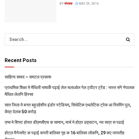
BY
संपादक
MAY 29, 2016
Recent Posts
साहित्य समाद – समटल प्रकाश
प्राथमिक शि‍क्षा मे मैथि‍ली भाषाकेँ पढ़ाई लेल चलाओल गेल ट्वीटर ट्रेंड : भारत संगे नेपालक
मैथिल लेलनि हिस्सा
सात जिला मे बनत बहुउद्देशीय इंडोर स्‍टेडि‍यम, सिंथेटिक एथलेटिक ट्रेक आ स्विमिंग पुल,
केंद्र देलक 50 करोड़
एम्स मे शिफ्ट होयत डीएमसीएच क सामान, मार्च मे होएत उद्घाटन, नव सत्र स पढाई
होटल मैनेजमेंट क पढ़ाई करती बालिका गृह क 16 बालिका लोकनि, 29 कए जायतीह