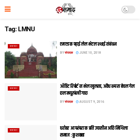
Tag:
LMNU
एम एड क पढ़ाई लेल भेटल स्थाई संबंधन
समाचार
BY
संपादक
JUNE 10, 2018
ऑडिट रिपोर्ट स भेल खुलसा, अवैध रूप स बेचल गेल
समाचार
छल मयूरपंखी गाछ
BY
संपादक
AUGUST 9, 2016
धरोहर आ परंपरा क प्रति उदासीन अछि मिथिला
समाचार
समाज : कुशवाहा