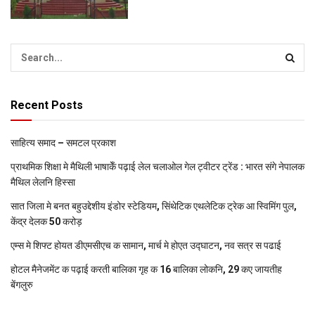
Recent Posts
साहित्य समाद – समटल प्रकाश
प्राथमिक शि‍क्षा मे मैथि‍ली भाषाकेँ पढ़ाई लेल चलाओल गेल ट्वीटर ट्रेंड : भारत संगे नेपालक
मैथिल लेलनि हिस्सा
सात जिला मे बनत बहुउद्देशीय इंडोर स्‍टेडि‍यम, सिंथेटिक एथलेटिक ट्रेक आ स्विमिंग पुल,
केंद्र देलक 50 करोड़
एम्स मे शिफ्ट होयत डीएमसीएच क सामान, मार्च मे होएत उद्घाटन, नव सत्र स पढाई
होटल मैनेजमेंट क पढ़ाई करती बालिका गृह क 16 बालिका लोकनि, 29 कए जायतीह
बेंगलुरु