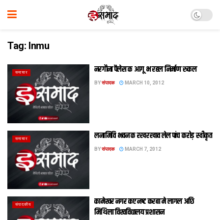
Tag:
lnmu
नरगौना पैलेस क आगू भ रहल निर्माण रुकल
समाचार
BY
संपादक
MARCH 10, 2012
लनामिवि भवन क रखरखाव लेल पांच करोड़ स्वीकृत
समाचार
BY
संपादक
MARCH 7, 2012
कामेश्‍वर नगर कए नष्‍ट करबा मे लागल अछि
संपादकीय
मिथिला विश्‍वविद्यालय प्रशासन