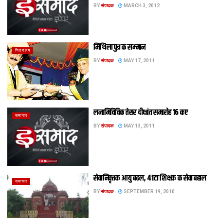
BY
संपादक
MARCH 3, 2012
मिथिला पुत्र क सम्‍मान
चित्रालय
BY
संपादक
MAY 17, 2011
लनामिविविक तेसर दीक्षांत समारोह 16 कए
समाचार
BY
संपादक
MAY 13, 2011
सेवानिवृत्तक आयु बढल, 41टा शिक्षक क सेवा बहाल
समाचार
BY
संपादक
SEPTEMBER 19, 2010