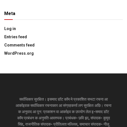
Meta
Log in
Entries feed
Comments feed
WordPress.org
सर्वाधिकार सुरक्षित। इसमाद डॉट कॉम मे प्रकाशित सभटा रचना आ
आर्काइवक सर्वाधिकार रचनाकार आ संग्रहकर्त्ता लग सुरक्षित अछि। रचना
क अनुवाद आ पुन: प्रकाशन वा आर्काइव क उपयोग लेल इ-समाद डॉट
कॉम प्रबंधन क अनुमति आवश्यक। प्रबंधक- छवि झा, संपादक- कुमुद
सिंह, राजनीतिक संपादक- प्रीतिलता मल्लिक, समाचार संपादक- नीलू