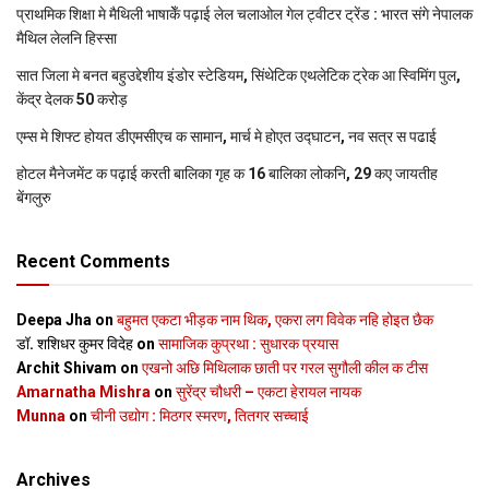
प्राथमिक शि‍क्षा मे मैथि‍ली भाषाकेँ पढ़ाई लेल चलाओल गेल ट्वीटर ट्रेंड : भारत संगे नेपालक
मैथिल लेलनि हिस्सा
सात जिला मे बनत बहुउद्देशीय इंडोर स्‍टेडि‍यम, सिंथेटिक एथलेटिक ट्रेक आ स्विमिंग पुल,
केंद्र देलक 50 करोड़
एम्स मे शिफ्ट होयत डीएमसीएच क सामान, मार्च मे होएत उद्घाटन, नव सत्र स पढाई
होटल मैनेजमेंट क पढ़ाई करती बालिका गृह क 16 बालिका लोकनि, 29 कए जायतीह
बेंगलुरु
Recent Comments
Deepa Jha
on
बहुमत एकटा भीड़क नाम थिक, एकरा लग विवेक नहि होइत छैक
डॉ. शशिधर कुमर विदेह
on
सामाजिक कुप्रथा : सुधारक प्रयास
Archit Shivam
on
एखनो अछि मिथिलाक छाती पर गरल सुगौली कील क टीस
Amarnatha Mishra
on
सुरेंद्र चौधरी – एकटा हेरायल नायक
Munna
on
चीनी उद्योग : मिठगर स्‍मरण, तितगर सच्‍चाई
Archives