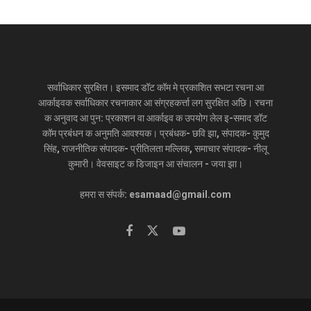
सर्वाधिकार सुरक्षित। इसमाद डॉट कॉम मे प्रकाशित सभटा रचना आ
आर्काइवक सर्वाधिकार रचनाकार आ संग्रहकर्त्ता लग सुरक्षित अछि। रचना
क अनुवाद आ पुन: प्रकाशन वा आर्काइव क उपयोग लेल इ-समाद डॉट
कॉम प्रबंधन क अनुमति आवश्यक। प्रबंधक- छवि झा, संपादक- कुमुद
सिंह, राजनीतिक संपादक- प्रीतिलता मल्लिक, समाचार संपादक- नीलू
कुमारी। वेवसाइट क डिजाइन आ संचालन - जया झा।
हमरा स संपर्क: esamaad@gmail.com