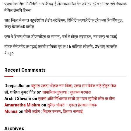
प्राथमिक शि‍क्षा मे मैथि‍ली भाषाकेँ पढ़ाई लेल चलाओल गेल ट्वीटर ट्रेंड : भारत संगे नेपालक
मैथिल लेलनि हिस्सा
सात जिला मे बनत बहुउद्देशीय इंडोर स्‍टेडि‍यम, सिंथेटिक एथलेटिक ट्रेक आ स्विमिंग पुल,
केंद्र देलक 50 करोड़
एम्स मे शिफ्ट होयत डीएमसीएच क सामान, मार्च मे होएत उद्घाटन, नव सत्र स पढाई
होटल मैनेजमेंट क पढ़ाई करती बालिका गृह क 16 बालिका लोकनि, 29 कए जायतीह
बेंगलुरु
Recent Comments
Deepa Jha
on
बहुमत एकटा भीड़क नाम थिक, एकरा लग विवेक नहि होइत छैक
डॉ. शशिधर कुमर विदेह
on
सामाजिक कुप्रथा : सुधारक प्रयास
Archit Shivam
on
एखनो अछि मिथिलाक छाती पर गरल सुगौली कील क टीस
Amarnatha Mishra
on
सुरेंद्र चौधरी – एकटा हेरायल नायक
Munna
on
चीनी उद्योग : मिठगर स्‍मरण, तितगर सच्‍चाई
Archives