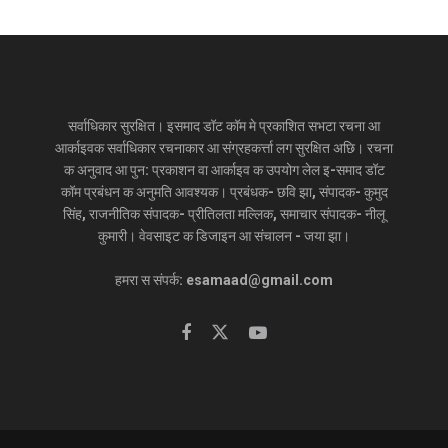
सर्वाधिकार सुरक्षित। इसमाद डॉट कॉम मे प्रकाशित सभटा रचना आ
आर्काइवक सर्वाधिकार रचनाकार आ संग्रहकर्त्ता लग सुरक्षित अछि। रचना
क अनुवाद आ पुन: प्रकाशन वा आर्काइव क उपयोग लेल इ-समाद डॉट
कॉम प्रबंधन क अनुमति आवश्यक। प्रबंधक- छवि झा, संपादक- कुमुद
सिंह, राजनीतिक संपादक- प्रीतिलता मल्लिक, समाचार संपादक- नीलू
कुमारी। वेवसाइट क डिजाइन आ संचालन - जया झा।
हमरा स संपर्क: esamaad@gmail.com