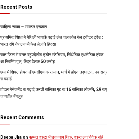
Recent Posts
साहित्य समाद – समटल प्रकाश
प्राथमिक शि‍क्षा मे मैथि‍ली भाषाकेँ पढ़ाई लेल चलाओल गेल ट्वीटर ट्रेंड :
भारत संगे नेपालक मैथिल लेलनि हिस्सा
सात जिला मे बनत बहुउद्देशीय इंडोर स्‍टेडि‍यम, सिंथेटिक एथलेटिक ट्रेक
आ स्विमिंग पुल, केंद्र देलक 50 करोड़
एम्स मे शिफ्ट होयत डीएमसीएच क सामान, मार्च मे होएत उद्घाटन, नव सत्र
स पढाई
होटल मैनेजमेंट क पढ़ाई करती बालिका गृह क 16 बालिका लोकनि, 29 कए
जायतीह बेंगलुरु
Recent Comments
Deepa Jha
on
बहुमत एकटा भीड़क नाम थिक, एकरा लग विवेक नहि